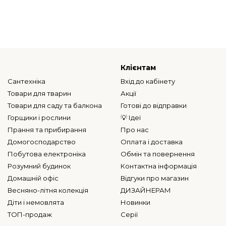
Клієнтам
Сантехніка
Вхід до кабінету
Товари для тварин
Акції
Товари для саду та балкона
Готові до відправки
Горщики і рослини
💡 Ідеї
Прання та прибирання
Про нас
Домогосподарство
Оплата і доставка
Побутова електроніка
Обмін та повернення
Розумний будинок
Контактна інформація
Домашній офіс
Відгуки про магазин
Весняно-літня колекція
ДИЗАЙНЕРАМ
Діти і немовлята
Новинки
ТОП-продаж
Серії