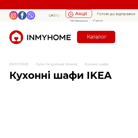
Перейти к основному контенту
Акції
Готові до відправки
UK
RU
Новинки
Серії
Каталог
INMYHOME
Кухні та кухонна техніка
Кухонні шафи
Кухонні шафи IKEA