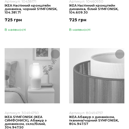
Артикул: 10438171
Артикул: 10460930
IKEA Настінний кронштейн
IKEA Настінний кронштейн
динаміка, чорний SYMFONISK,
динаміка, білий SYMFONISK,
104.381.71
104.609.30
725 грн
725 грн
В наявності
В наявності
Артикул: 30494750
Артикул: 80494757
IKEA SYMFONISK (ІKEA
IKEA Абажур з динаміком,
СИМФОНИСК), Абажур з
тканина/чорний SYMFONISK,
динаміком, скло/білий,
804.947.57
304.947.50