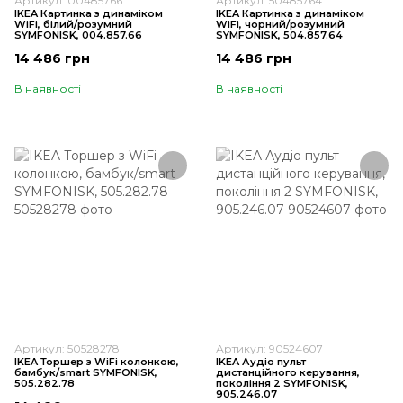
Артикул: 00485766
Артикул: 50485764
IKEA Картинка з динаміком
IKEA Картинка з динаміком
WiFi, білий/розумний
WiFi, чорний/розумний
SYMFONISK, 004.857.66
SYMFONISK, 504.857.64
14 486 грн
14 486 грн
В наявності
В наявності
Артикул: 50528278
Артикул: 90524607
IKEA Торшер з WiFi колонкою,
IKEA Аудіо пульт
бамбук/smart SYMFONISK,
дистанційного керування,
505.282.78
покоління 2 SYMFONISK,
905.246.07