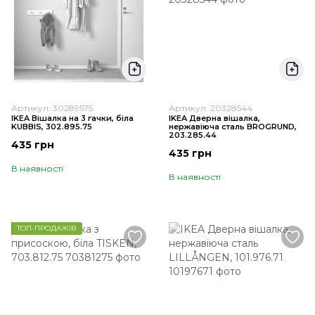
Артикул: 30289575
Артикул: 20328544
IKEA Вішалка на 3 гачки, біла
IKEA Дверна вішалка,
KUBBIS, 302.895.75
нержавіюча сталь BROGRUND,
203.285.44
435 грн
435 грн
В наявності
В наявності
ТОП-ПРОДАЖІВ