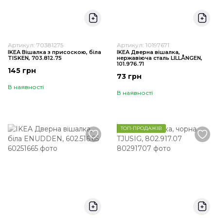
Артикул: 70381275
Артикул: 10197671
IKEA Вішалка з присоскою, біла
IKEA Дверна вішалка,
TISKEN, 703.812.75
нержавіюча сталь LILLÅNGEN,
101.976.71
145 грн
73 грн
В наявності
В наявності
ТОП-ПРОДАЖІВ