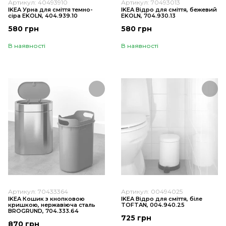
Артикул: 40493910
Артикул: 70493013
IKEA Урна для сміття темно-
IKEA Відро для сміття, бежевий
сіра EKOLN, 404.939.10
EKOLN, 704.930.13
580 грн
580 грн
В наявності
В наявності
Артикул: 70433364
Артикул: 00494025
IKEA Кошик з кнопковою
IKEA Відро для сміття, біле
кришкою, нержавіюча сталь
TOFTAN, 004.940.25
BROGRUND, 704.333.64
725 грн
870 грн