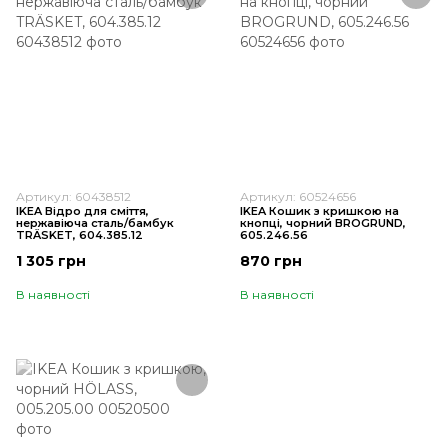
Артикул: 60438512
Артикул: 60524656
IKEA Відро для сміття,
IKEA Кошик з кришкою на
нержавіюча сталь/бамбук
кнопці, чорний BROGRUND,
TRÄSKET, 604.385.12
605.246.56
1 305 грн
870 грн
В наявності
В наявності