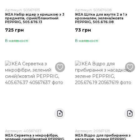
Артикул: 50567613
Артикул: 50567608
IKEA Набір відер з кришкою з 3
IKEA Щітка для взуття 2 в 1 з
предметів, сірий/блакитний
крохмалем, зелена/жовта
PEPPRIG, 505.676.13
PEPPRIG, 505.676.08
725 грн
73 грн
В наявності
В наявності
Артикул: 40567637
Артикул: 20567619
IKEA Серветка з мікрофібри,
IKEA Відро для прибирання з
зелений синій/жовтий PEPPRIG,
насадкою, зелене PEPPRIG,