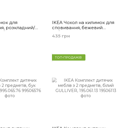
мок для
IKEA Чохол на килимок для
я, розкладний/
сповивання, бежевий
GRÖNFINK,
SKÖTSAM, 105.736.11
435 грн
ТОП-ПРОДАЖІВ