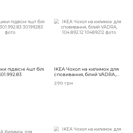
и підвісні 4шт білі
IKEA Чохол на килимок для
01.992.83
сповивання, білий VÄDRA,
104.892.12
290 грн