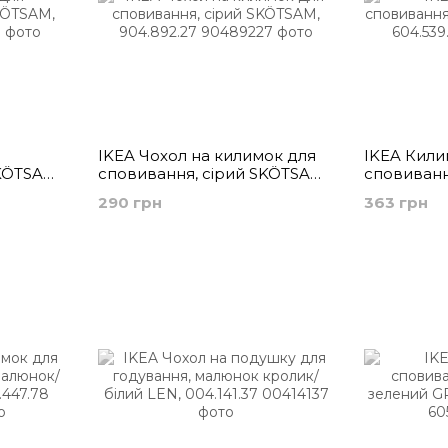
IKEA Чохол на килимок для
IKEA Кили
KÖTSAM,
сповивання, сірий SKÖTSAM,
сповиванн
904.892.27
LEN, 604.5
290 грн
363 грн