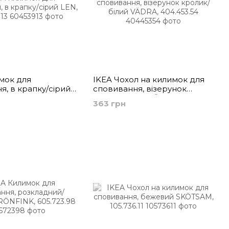
мок для
IKEA Чохол на килимок для
я, в крапку/сірий
сповивання, візерунок
39.13
кролик/білий VÄDRA,
363 грн
404.453.54