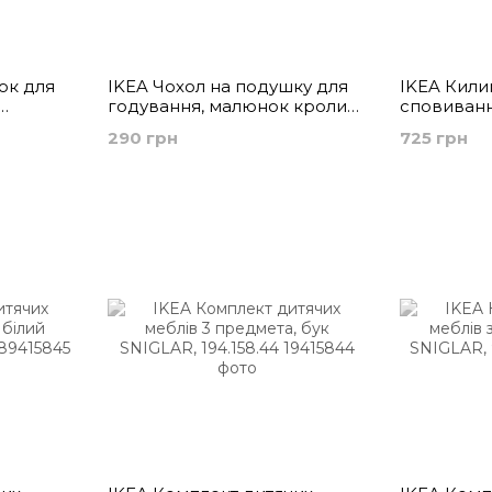
ок для
IKEA Чохол на подушку для
IKEA Кили
годування, малюнок кролик/
сповиванн
SAM,
білий LEN, 004.141.37
зелений 
290 грн
725 грн
605.723.98