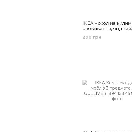
IKEA Чохол на килим
сповивання, ягідний
малюнок/білий SKÖT
290 грн
504.447.78