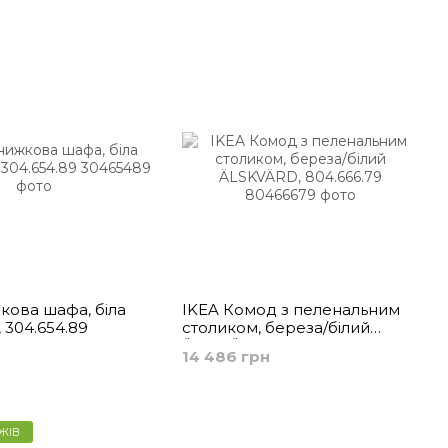
кова шафа, біла
IKEA Комод з пеленальним
304.654.89
столиком, береза/білий
ÄLSKVÄRD, 804.666.79
14 486 грн
ЖІВ