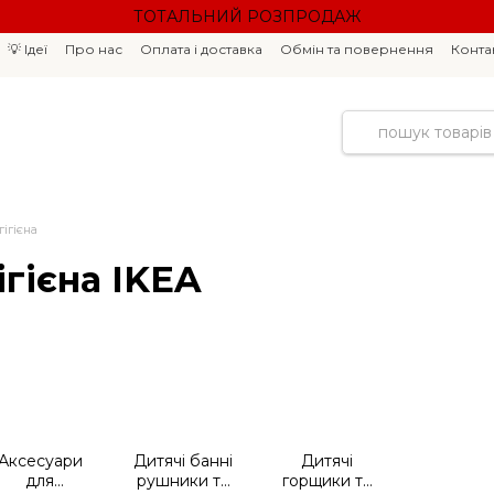
ТОТАЛЬНИЙ РОЗПРОДАЖ
💡 Ідеї
Про нас
Оплата і доставка
Обмін та повернення
Конта
ігієна
ігієна IKEA
Аксесуари
Дитячі банні
Дитячі
для
рушники та
горщики та