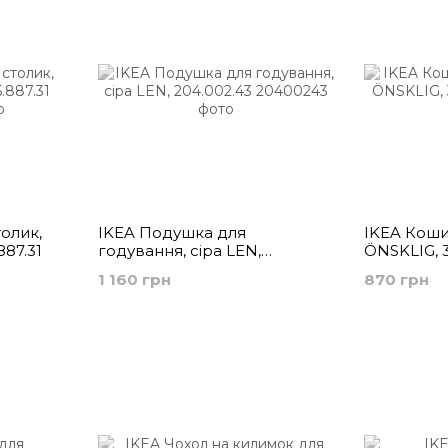
олик,
IKEA Подушка для
IKEA Кошик
887.31
годування, сіра LEN,
ÖNSKLIG, 3
204.002.43
1 160 грн
870 грн