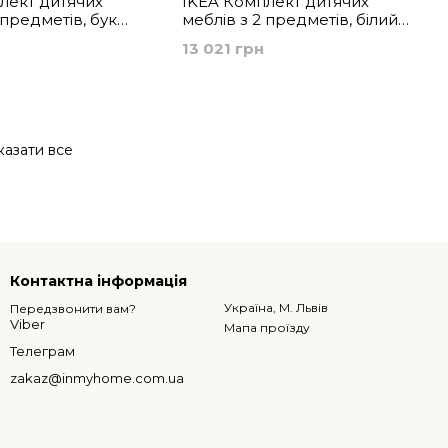
лект дитячих
IKEA Комплект дитячих
 предметів, бук
меблів з 2 предметів, білий
95.065.76
GULLIVER, 195.061.13
13 021 грн
азати все
Контактна інформація
Україна, М. Львів
Передзвонити вам?
Viber
Мапа проїзду
Телеграм
zakaz@inmyhome.com.ua