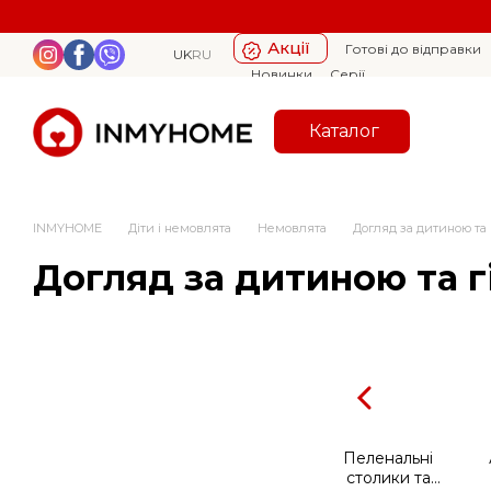
Перейти к основному контенту
Акції
Готові до відправки
UK
RU
Новинки
Серії
Каталог
INMYHOME
Діти і немовлята
Немовлята
Догляд за дитиною та г
Догляд за дитиною та г
Пеленальні
столики та