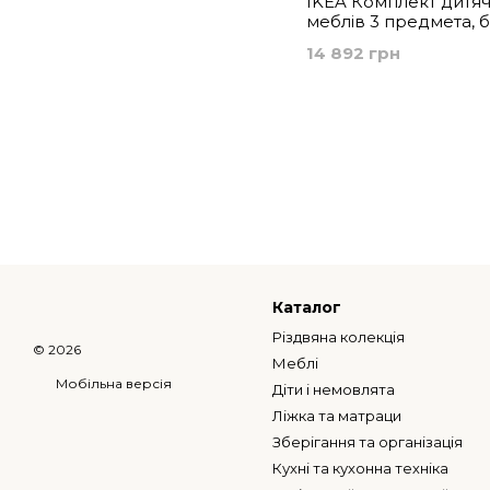
IKEA Комплект дитя
меблів 3 предмета, б
GULLIVER, 894.158.45
14 892 грн
Каталог
Різдвяна колекція
© 2026
Меблі
Мобільна версія
Діти і немовлята
Ліжка та матраци
Зберігання та організація
Кухні та кухонна техніка