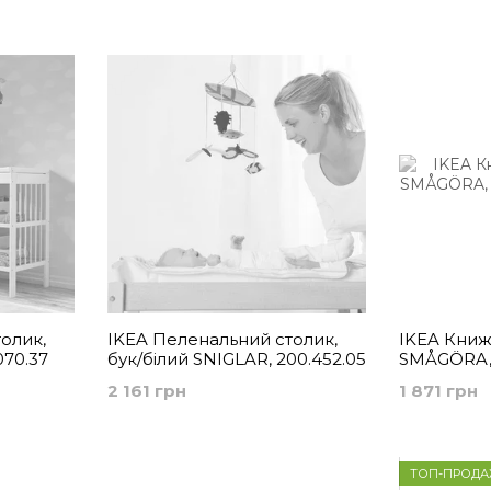
пеленання
аксесуари
ванночки
олик,
IKEA Пеленальний столик,
IKEA Книж
070.37
бук/білий SNIGLAR, 200.452.05
SMÅGÖRA, 
2 161 грн
1 871 грн
ТОП-ПРОДА