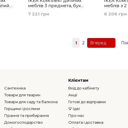
чих
IKEA Комплект дитячих
IKEA Комп
ілий
меблів 3 предмета, бук
меблів з 2
SNIGLAR, 194.158.44
SNIGLAR, 9
7 221 грн
6 206 грн
Назад
1
2
Вперед
Пок
Клієнтам
Сантехніка
Вхід до кабінету
Товари для тварин
Акції
Товари для саду та балкона
Готові до відправки
Горщики і рослини
💡 Ідеї
Прання та прибирання
Про нас
Домогосподарство
Оплата і доставка