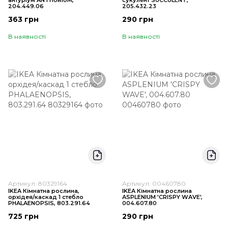
антуріум ANTHURIUM,
сукулент SUCCULENT,
204.449.06
205.432.23
363 грн
290 грн
В наявності
В наявності
Артикул: 80329164
Артикул: 00460780
IKEA Кімнатна рослина,
IKEA Кімнатна рослина
орхідея/каскад 1 стебло
ASPLENIUM 'CRISPY WAVE',
PHALAENOPSIS, 803.291.64
004.607.80
725 грн
290 грн