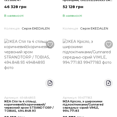
193.886.47
прозорий, 150/205/260x95 см,
793.886.49
46 328 грн
52 128 грн
В наявності
В наявності
Колекція
Серія EKEDALEN
Колекція
Серія EKEDALEN
Артикул: 49484893
Артикул: 99477183
IKEA Стіл та 4 стільці,
IKEA Крісло, з широкими
коричневий/коричневий/
підлокітниками/Gunnared
червоний хром STRANDTORP /
середньо-сірий VIMLE,
TOBIAS, 494.848.93
994.771.83