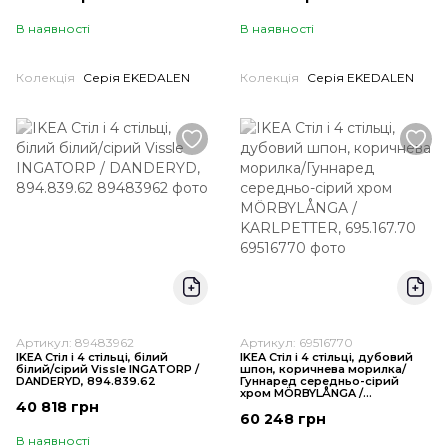
В наявності
В наявності
Колекція
Серія EKEDALEN
Колекція
Серія EKEDALEN
Артикул: 89483962
Артикул: 69516770
IKEA Стіл і 4 стільці, білий
IKEA Стіл і 4 стільці, дубовий
білий/сірий Vissle INGATORP /
шпон, коричнева морилка/
DANDERYD, 894.839.62
Гуннаред середньо-сірий
хром MÖRBYLÅNGA /
40 818 грн
KARLPETTER, 695.167.70
60 248 грн
В наявності