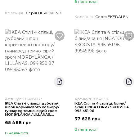
В наявності
Колекція
Серія BERGMUND
Колекція
Серія EKEDALEN
Артикул: 09495087
Артикул: 99545196
IKEA Стіл і 4 стільці, дубовий
IKEA Стіл та 4 стільці, білий/
шпон коричневого кольору/
акація INGATORP / SKOGSTA,
гуннаред темно-сірий хром
995.451.96
MÖRBYLÅNGA / LILLÅNÄS,
094.950.87
37 628 грн
65 468 грн
В наявності
В наявності