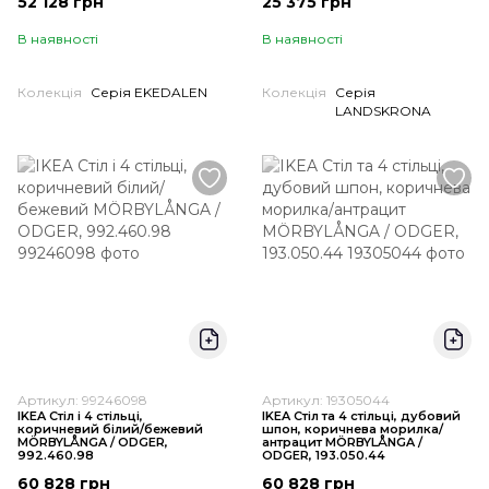
52 128 грн
25 375 грн
В наявності
В наявності
Колекція
Серія EKEDALEN
Колекція
Серія
LANDSKRONA
Артикул: 99246098
Артикул: 19305044
IKEA Стіл і 4 стільці,
IKEA Стіл та 4 стільці, дубовий
коричневий білий/бежевий
шпон, коричнева морилка/
MÖRBYLÅNGA / ODGER,
антрацит MÖRBYLÅNGA /
992.460.98
ODGER, 193.050.44
60 828 грн
60 828 грн