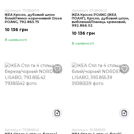
Артикул: 79286575
Артикул: 99286602
IKEA Крісло, дубовий шпон
IKEA Крісло POANG (ІKEA
білий/темно-коричневий Glose
ПОАНГ), Крісло, дубовий шпон,
POÄNG, 792.865.75
вибілений/Глянець кремовий,
992.866.02
10 136 грн
10 136 грн
В наявності
В наявності
Артикул: 79385542
Артикул: 39385539