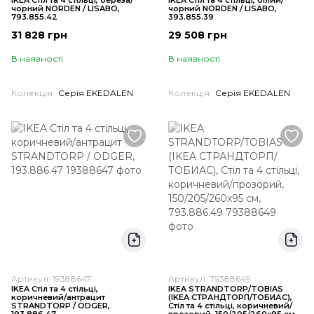
IKEA Стіл та 4 стільці, береза/
IKEA Стіл та 4 стільці, білий/
чорний NORDEN / LISABO,
чорний NORDEN / LISABO,
793.855.42
393.855.39
31 828 грн
29 508 грн
В наявності
В наявності
Колекція
Серія EKEDALEN
Колекція
Серія EKEDALEN
Артикул: 19388647
Артикул: 79388649
IKEA Стіл та 4 стільці,
IKEA STRANDTORP/TOBIAS
коричневий/антрацит
(ІKEA СТРАНДТОРП/ТОБИАС),
STRANDTORP / ODGER,
Стіл та 4 стільці, коричневий/