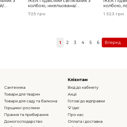
льник з
IKEA Підвісний світильник з
IKEA Підві
й/
колбою, нікельована/
колбою, л
прозора куля SKAFTET /
еліпса, р
725 грн
1 523 грн
FTET /
LUNNOM, 694.944.24
SKAFTET /
0
294.945.29
Назад
1
2
3
4
5
6
Вперед
Клієнтам
Сантехніка
Вхід до кабінету
Товари для тварин
Акції
Товари для саду та балкона
Готові до відправки
Горщики і рослини
💡 Ідеї
Прання та прибирання
Про нас
Домогосподарство
Оплата і доставка