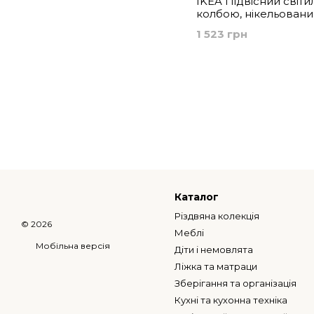
IKEA Підвісний світи
колбою, нікельовани
еліпсоподібний,
1 523 грн
різнокольоровий SKA
MOLNART, 094.945.3
Каталог
Різдвяна колекція
© 2026
Меблі
Мобільна версія
Діти і немовлята
Ліжка та матраци
Зберігання та організація
Кухні та кухонна техніка