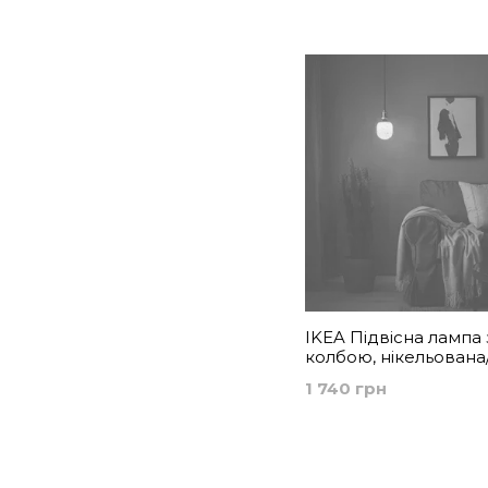
IKEA Підвісна лампа 
колбою, нікельована
трубчаста, біле/проз
1 740 грн
JÄLLBY / MOLNART,
594.945.61