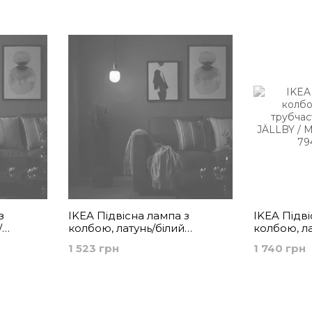
світильники
з
IKEA Підвісна лампа з
IKEA Підві
/
колбою, латунь/білий
колбою, ла
оре скло
трубчастий/прозоре скло
трубчасти
1 523 грн
1 740 грн
SKAFTET / MOLNART,
JÄLLBY / 
394.945.62
794.945.60