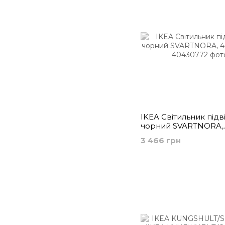
IKEA Світильник підв
чорний SVARTNORA,
404.307.72
3 466 грн