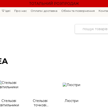
ТОТАЛЬНИЙ РОЗПРОДАЖ
💡 Ідеї
Про нас
Оплата і доставка
Обмін та повернення
Конта
EA
Стельові
Стельові
Люстри
світильники
точкові