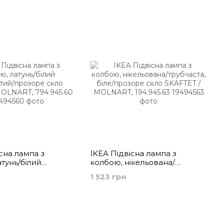
сна лампа з
IKEA Підвісна лампа з
тунь/білий
колбою, нікельована/
й/прозоре скло
трубчаста, біле/прозоре скло
1 523 грн
MOLNART,
SKAFTET / MOLNART,
194.945.63