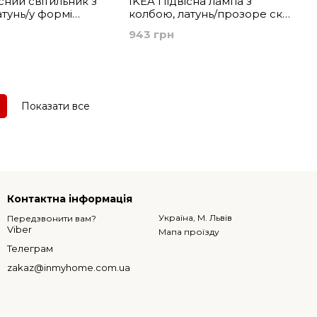
сний світильник з
IKEA Підвісна лампа з
атунь/у формі
колбою, латунь/прозоре скло
ізнокольоровий
SKAFTET / LUNNOM,
943 грн
 MOLNART,
194.944.50
Показати все
Контактна інформація
Україна, М. Львів
Передзвонити вам?
Viber
Мапа проїзду
Телеграм
zakaz@inmyhome.com.ua