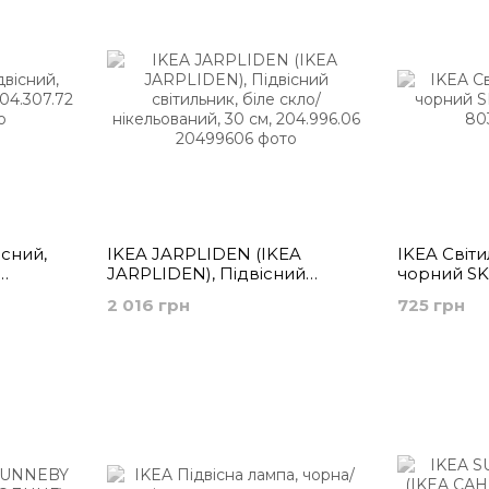
існий,
IKEA JARPLIDEN (ІKEA
IKEA Світи
JARPLIDEN), Підвісний
чорний SK
світильник, біле скло/
2 016 грн
725 грн
нікельований, 30 см,
204.996.06