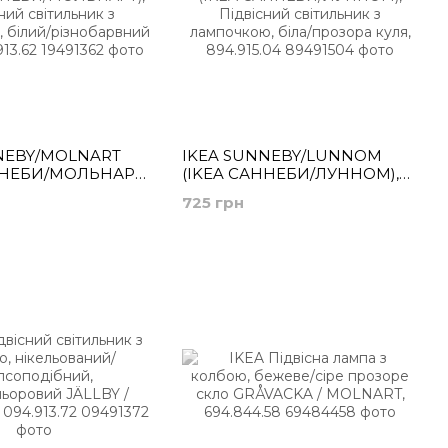
NEBY/MOLNART
IKEA SUNNEBY/LUNNOM
ННЕБИ/МОЛЬНАРТ),
(ІKEA САННЕБИ/ЛУННОМ),
світильник з
Підвісний світильник з
725 грн
, білий/
лампочкою, біла/прозора
ний еліпс,
куля, 894.915.04