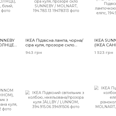
UNNEBY
IKEA Підвісна лампа, чорна/
IKEA SUN
ОЛНЦЕ),
сіра куля, прозоре скло
(ІKEA СА
 білий,
SUNNEBY / MOLNART,
Підвісний 
943 грн
1 523 грн
194.783.13
лампочкою
різнобарв
194.913.62