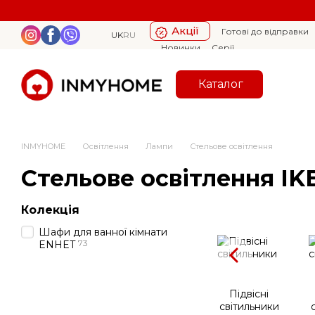
Перейти к основному контенту
Акції
Готові до відправки
UK
RU
Новинки
Серії
Каталог
INMYHOME
Освітлення
Лампи
Стельове освітлення
Стельове освітлення IK
Колекція
Шафи для ванної кімнати
73
ENHET
Підвісні
світильники