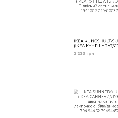
IKEA KUNGSHULT/S
(ІKEA КУНГШУЛЬТ/С
Підвісний світильник,
2 233 грн
194.160.37