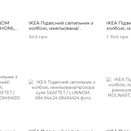
NNOM
IKEA Підвісний світильник з
IKEA Підві
НОМ),
колбою, нікельована/
колбою, н
 з
прозора куля JÄLLBY /
еліпсопод
943 грн
1 740 грн
мована
LUNNOM, 394.915.06
різноколь
MOLNART, 