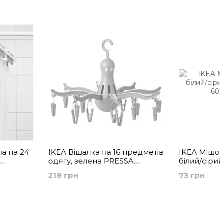
машини
білизни
на на 24
IKEA Вішалка на 16 предметів
IKEA Мішо
одягу, зелена PRESSA,
білий/сіри
905.791.57
218 грн
73 грн