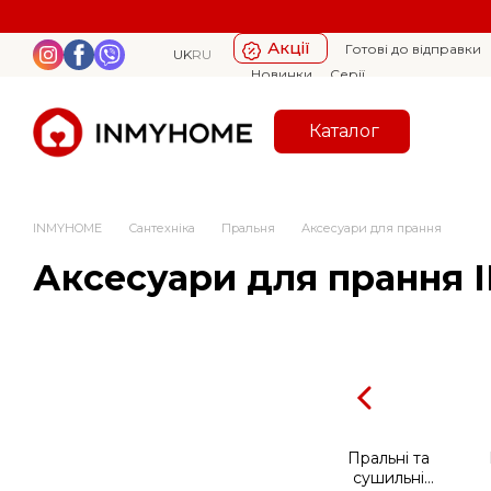
Перейти к основному контенту
Акції
Готові до відправки
UK
RU
Новинки
Серії
Каталог
INMYHOME
Сантехніка
Пральня
Аксесуари для прання
Аксесуари для прання 
Пральні та
сушильні