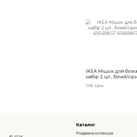
IKEA Мішок для білиз
набір 2 шт., білий/сір
605.698.57
116 грн
Каталог
Різдвяна колекція
© 2026