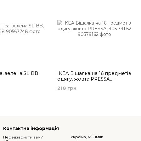
а, зелена SLIBB,
IKEA Вішалка на 16 предметів
одягу, жовта PRESSA,
905.791.62
218 грн
Контактна інформація
Україна, М. Львів
Передзвонити вам?