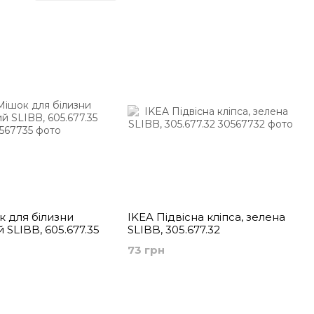
білизни
к для білизни
IKEA Підвісна кліпса, зелена
й SLIBB, 605.677.35
SLIBB, 305.677.32
73 грн