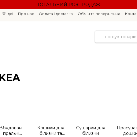
ТОТАЛЬНИЙ РОЗПРОДАЖ
💡 Ідеї
Про нас
Оплата і доставка
Обмін та повернення
Конта
IKEA
Вбудовані
Кошики для
Сушарки для
Прасувал
пральні
білизни та
білизни
дошк