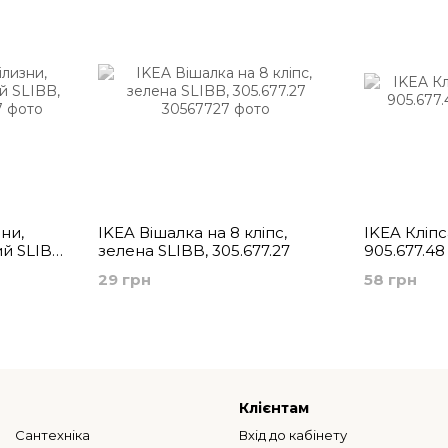
ни,
IKEA Вішалка на 8 кліпс,
IKEA Кліпс
ий SLIBB,
зелена SLIBB, 305.677.27
905.677.48
29 грн
58 грн
Клієнтам
Сантехніка
Вхід до кабінету