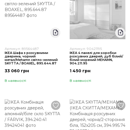
Артикул: 89564487
Артикул: 90421195
IKEA Шафа з розсувними
IKEA 4 панелі для коробки
дверима, чорний
розсувних дверей, дуб білий/
метал/Mehamn світло-зелений
білий морений MEHAMN,
SKYTTA / BOAXEL, 895.644.87
904.211.95
33 060 грн
1 450 грн
В наявності
В наявності