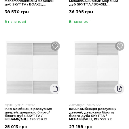
Mehamn/Auli/білий морений
Mehamn/Auli/білий морений
дуб SKYTTA / BOAXEL,
дуб SKYTTA / BOAXEL,
795.621.96
295.621.94
38 570 грн
36 395 грн
В наявності
В наявності
Артикул: 39575921
Артикул: 19575922
IKEA Комбінація розсувних
IKEA Комбінація розсувних
дверей, дзеркало білого/
дверей, дзеркало білого/
білого дуба SKYTTA /
білого дуба SKYTTA /
MEHAMN/AULI, 395.759.21
MEHAMN/AULI, 195.759.22
25 013 грн
27 188 грн