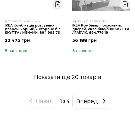
Артикул: 89499576
Артикул: 69477919
IKEA Комбінація розсувних
IKEA Комбінація розсувних
дверей, чорний/2 сторони білі
дверей, скло біле/біле SKYTTA
SKYTTA / MEHAMN, 894.995.76
/ FÄRVIK, 694.779.19
22 475 грн
56 188 грн
В наявності
В наявності
Показати ще 20 товарів
Назад
Вперед
1
з 4