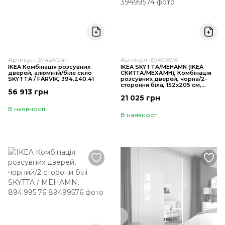
Артикул: 39424041
Артикул: 39499574
IKEA Комбінація розсувних
IKEA SKYTTA/MEHAMN (ІKEA
дверей, алюміній/біле скло
СКИТТА/МЕХАМН), Комбінація
SKYTTA / FÄRVIK, 394.240.41
розсувних дверей, чорна/2-
стороння біла, 152x205 см,
56 913 грн
394.995.74
21 025 грн
В наявності
В наявності