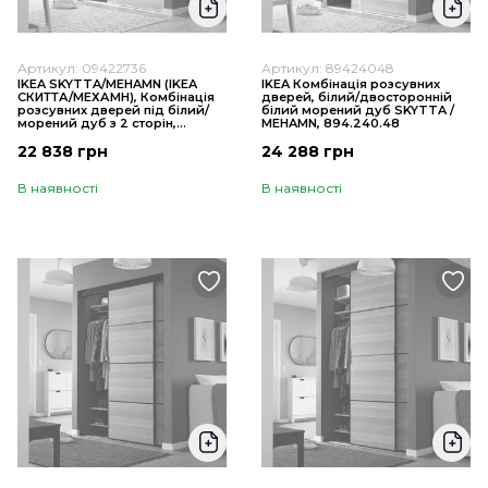
Артикул: 09422736
Артикул: 89424048
IKEA SKYTTA/MEHAMN (ІKEA
IKEA Комбінація розсувних
СКИТТА/МЕХАМН), Комбінація
дверей, білий/двосторонній
розсувних дверей під білий/
білий морений дуб SKYTTA /
морений дуб з 2 сторін,
MEHAMN, 894.240.48
152x205 см, 094.227.36
22 838 грн
24 288 грн
В наявності
В наявності