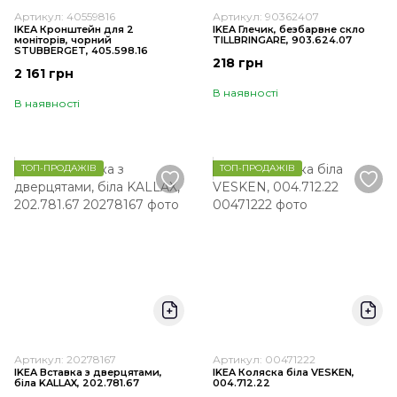
Артикул: 40559816
Артикул: 90362407
IKEA Кронштейн для 2
IKEA Глечик, безбарвне скло
моніторів, чорний
TILLBRINGARE, 903.624.07
STUBBERGET, 405.598.16
218 грн
2 161 грн
В наявності
В наявності
ТОП-ПРОДАЖІВ
ТОП-ПРОДАЖІВ
Артикул: 20278167
Артикул: 00471222
IKEA Вставка з дверцятами,
IKEA Коляска біла VESKEN,
біла KALLAX, 202.781.67
004.712.22