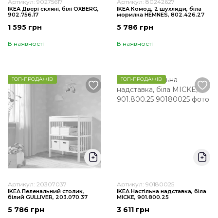
Артикул: 90275617
Артикул: 80242627
IKEA Двері скляні, білі OXBERG,
IKEA Комод, 2 шухляди, біла
902.756.17
морилка HEMNES, 802.426.27
1 595 грн
5 786 грн
В наявності
В наявності
ТОП-ПРОДАЖІВ
ТОП-ПРОДАЖІВ
Артикул: 20307037
Артикул: 90180025
IKEA Пеленальний столик,
IKEA Настільна надставка, біла
білий GULLIVER, 203.070.37
MICKE, 901.800.25
5 786 грн
3 611 грн