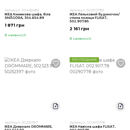
Артикул: 30465489
Артикул: 50290785
IKEA Книжкова шафа, біла
IKEA Ляльковий будиночок/
SMÅGÖRA, 304.654.89
стінна полиця FLISAT,
502.907.85
1 871 грн
2 161 грн
В наявності
В наявності
ТОП-ПРОДАЖІВ
Артикул: 50252397
Артикул: 00290778
IKEA Дзеркало DRÖMMARE,
IKEA Навісна шафа FLISAT,