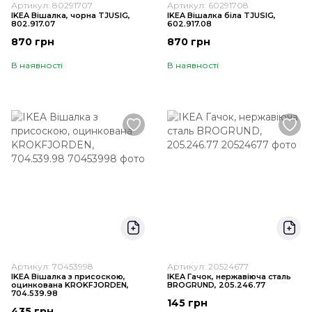
Артикул: 80291707
Артикул: 60291708
IKEA Вішалка, чорна TJUSIG,
IKEA Вішалка біла TJUSIG,
802.917.07
602.917.08
870 грн
870 грн
В наявності
В наявності
Артикул: 70453998
Артикул: 20524677
IKEA Вішалка з присоскою,
IKEA Гачок, нержавіюча сталь
оцинкована KROKFJORDEN,
BROGRUND, 205.246.77
704.539.98
145 грн
435 грн