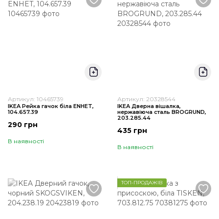
Артикул: 10465739
Артикул: 20328544
IKEA Рейка гачок біла ENHET,
IKEA Дверна вішалка,
104.657.39
нержавіюча сталь BROGRUND,
203.285.44
290 грн
435 грн
В наявності
В наявності
ТОП-ПРОДАЖІВ