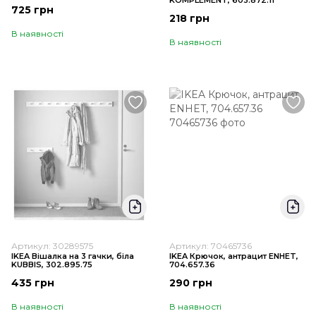
KOMPLEMENT, 603.872.11
725 грн
218 грн
В наявності
В наявності
Артикул: 30289575
Артикул: 70465736
IKEA Вішалка на 3 гачки, біла
IKEA Крючок, антрацит ENHET,
KUBBIS, 302.895.75
704.657.36
435 грн
290 грн
В наявності
В наявності