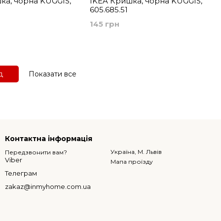
ка, чорна KUGGIS,
IKEA Кришка, чорна KUGGIS,
605.685.51
145 грн
д
Показати все
Контактна інформація
Україна, М. Львів
Передзвонити вам?
Viber
Мапа проїзду
Телеграм
zakaz@inmyhome.com.ua