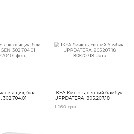
аксесуарів
кімнати
ка в ящик, біла
IKEA Ємність, світлий бамбук
 302.704.01
UPPDATERA, 805.207.18
1 160 грн