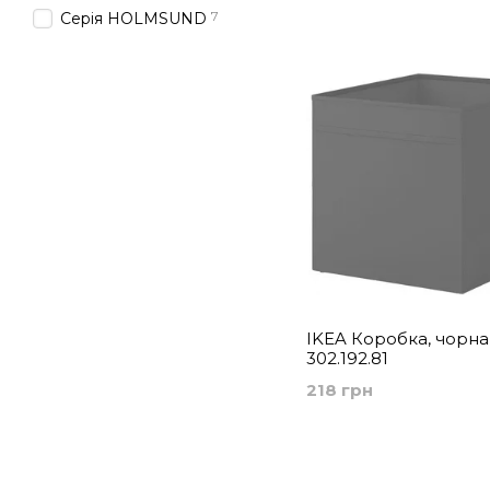
зберігання
7
Серія HOLMSUND
IKEA Коробка, чорн
302.192.81
218 грн