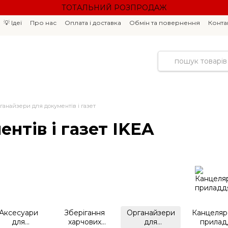
ТОТАЛЬНИЙ РОЗПРОДАЖ
💡 Ідеї
Про нас
Оплата і доставка
Обмін та повернення
Конта
ганайзери для документів і газет
нтів і газет IKEA
Аксесуари
Зберігання
Органайзери
Канцеляр
для
харчових
для
прилад