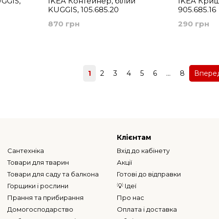
GGIS,
IKEA Контейнер, білий
IKEA Криш
KUGGIS, 105.685.20
905.685.16
870 грн
290 грн
Назад
1
2
3
4
5
6
...
8
Впере
Клієнтам
Сантехніка
Вхід до кабінету
Товари для тварин
Акції
Товари для саду та балкона
Готові до відправки
Горщики і рослини
💡 Ідеї
Прання та прибирання
Про нас
Домогосподарство
Оплата і доставка