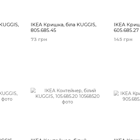
KUGGIS,
IKEA Кришка, біла KUGGIS,
IKEA Кришк
805.685.45
605.685.27
73 грн
145 грн