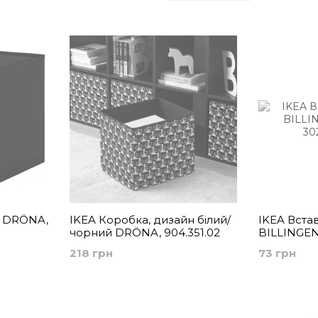
зберігання
продуктів
документів і
одягу
газет
а DRÖNA,
IKEA Коробка, дизайн білий/
IKEA Встав
чорний DRÖNA, 904.351.02
BILLINGEN,
218 грн
73 грн