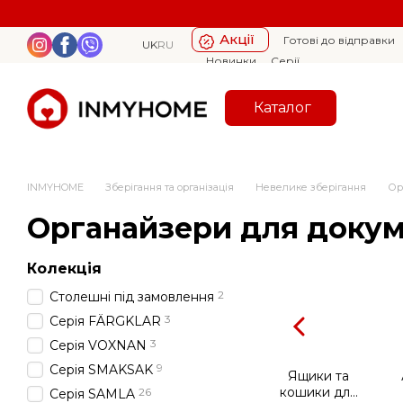
Перейти к основному контенту
Акції
Готові до відправки
UK
RU
Новинки
Серії
Каталог
INMYHOME
Зберігання та організація
Невелике зберігання
Ор
Органайзери для докуме
Колекція
2
Столешні під замовлення
3
Серія FÄRGKLAR
3
Серія VOXNAN
9
Серія SMAKSAK
Ящики та
кошики для
26
Серія SAMLA