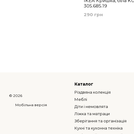
IKEA Кришка, біла KU
305.685.19
290 грн
Каталог
Різдвяна колекція
© 2026
Меблі
Мобільна версія
Діти і немовлята
Ліжка та матраци
Зберігання та організація
Кухні та кухонна техніка