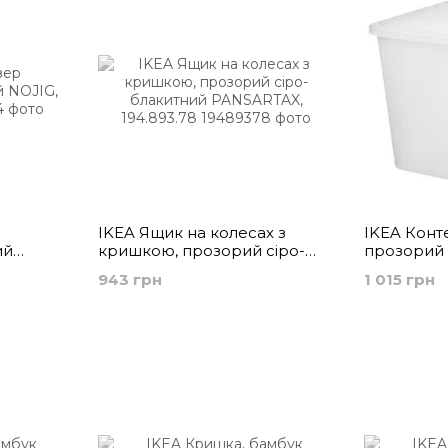
IKEA Ящик на колесах з
IKEA Конт
ий
кришкою, прозорий сіро-
прозорий 
блакитний PANSARTAX,
943 грн
1 015 грн
194.893.78