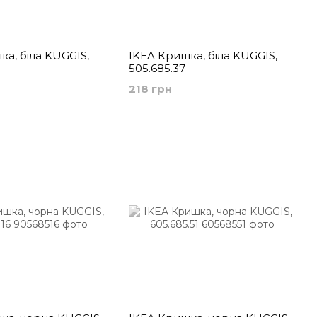
а, біла KUGGIS,
IKEA Кришка, біла KUGGIS,
505.685.37
218 грн