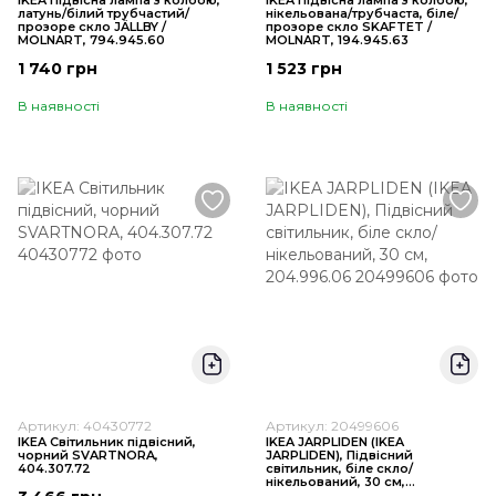
IKEA Підвісна лампа з колбою,
IKEA Підвісна лампа з колбою,
латунь/білий трубчастий/
нікельована/трубчаста, біле/
прозоре скло JÄLLBY /
прозоре скло SKAFTET /
MOLNART, 794.945.60
MOLNART, 194.945.63
1 740 грн
1 523 грн
В наявності
В наявності
Артикул: 40430772
Артикул: 20499606
IKEA Світильник підвісний,
IKEA JARPLIDEN (ІKEA
чорний SVARTNORA,
JARPLIDEN), Підвісний
404.307.72
світильник, біле скло/
нікельований, 30 см,
204.996.06