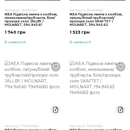
Артикул: 59494561
Артикул: 39494562
IKEA Підвісна лампа з колбою,
IKEA Підвісна лампа з колбою,
нікельована/трубчаста, біле/
латунь/білий трубчастий/
прозоре скло JÄLLBY /
прозоре скло SKAFTET /
MOLNART, 594.945.61
MOLNART, 394.945.62
1 740 грн
1 523 грн
В наявності
В наявності
Артикул: 79494560
Артикул: 19494563