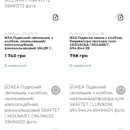
Артикул: 09491372
Артикул: 69484458
IKEA Підвісний світильник з
IKEA Підвісна лампа з колбою,
колбою, нікельований/
бежеве/сіре прозоре скло
еліпсоподібний,
GRÅVACKA / MOLNART,
різнокольоровий JÄLLBY /
694.844.58
MOLNART, 094.913.72
1 740 грн
798 грн
В наявності
В наявності