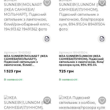
Артикул: 19491362
Артикул: 89491504
IKEA SUNNEBY/MOLNART (ІKEA
IKEA SUNNEBY/LUNNOM (ІKEA
САННЕБИ/МОЛЬНАРТ),
САННЕБИ/ЛУННОМ), Підвісний
Підвісний світильник з
світильник з лампочкою, біла/
лампочкою, білий/
прозора куля, 894.915.04
різнобарвний еліпс, 194.913.62
1 523 грн
725 грн
В наявності
В наявності