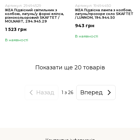
Артикул: 29494529
Артикул: 19494450
IKEA Підвісний світильник з
IKEA Підвісна лампа з колбою,
колбою, латунь/у формі еліпса,
латунь/прозоре скло SKAFTET
різнокольоровий SKAFTET /
/ LUNNOM, 194.944.50
MOLNART, 294.945.29
943 грн
1 523 грн
В наявності
В наявності
Показати ще 20 товарів
Назад
Вперед
1
з 26