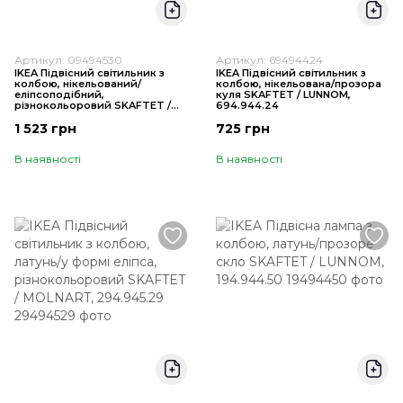
Артикул: 09494530
Артикул: 69494424
IKEA Підвісний світильник з
IKEA Підвісний світильник з
колбою, нікельований/
колбою, нікельована/прозора
еліпсоподібний,
куля SKAFTET / LUNNOM,
різнокольоровий SKAFTET /
694.944.24
MOLNART, 094.945.30
1 523 грн
725 грн
В наявності
В наявності