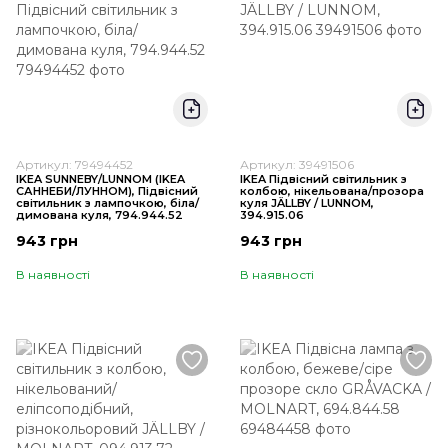
Артикул: 79494452
Артикул: 39491506
IKEA SUNNEBY/LUNNOM (ІKEA
IKEA Підвісний світильник з
САННЕБИ/ЛУННОМ), Підвісний
колбою, нікельована/прозора
світильник з лампочкою, біла/
куля JÄLLBY / LUNNOM,
димована куля, 794.944.52
394.915.06
943 грн
943 грн
В наявності
В наявності