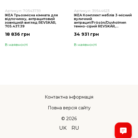
Артикул: 70543739
Артикул: 39544623
IKEA Трьохмісна кімната для
IKEA Комплект меблів 3-місний
відпочинку, антрацитовий
вуличний
зовнішній вигляд REVSKÄR,
антрацит/Frösön/Duvholmen
705.437.39
темно-сірий REVSKÄR,
395.446.23
18 836 грн
34 931 грн
В наявності
В наявності
Контактна інформація
Повна версія сайту
© 2026
UK
RU