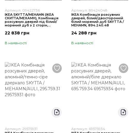
Артикул: 09422736
Артикул: 89424048
IKEA SKYTTA/MEHAMN (ІKEA
IKEA Комбінація розсувних
СКИТТА/МЕХАМН), Комбінація
дверей, білий/двосторонній
розсувних дверей під білий/
білий морений дуб SKYTTA /
морений дуб з 2 сторін,
MEHAMN, 894.240.48
152x205 см, 094.227.36
22 838 грн
24 288 грн
В наявності
В наявності
Артикул: 29575931
Артикул: 69575934