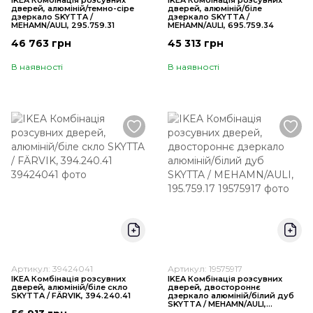
IKEA Комбінація розсувних
IKEA Комбінація розсувних
дверей, алюміній/темно-сіре
дверей, алюміній/біле
дзеркало SKYTTA /
дзеркало SKYTTA /
MEHAMN/AULI, 295.759.31
MEHAMN/AULI, 695.759.34
46 763 грн
45 313 грн
В наявності
В наявності
Артикул: 39424041
Артикул: 19575917
IKEA Комбінація розсувних
IKEA Комбінація розсувних
дверей, алюміній/біле скло
дверей, двостороннє
SKYTTA / FÄRVIK, 394.240.41
дзеркало алюміній/білий дуб
SKYTTA / MEHAMN/AULI,
195.759.17