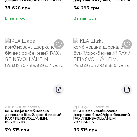
дзеркало PAX / AULI, 095.613.17
дзеркало PAX / AULI, 795.613.14
37 628 грн
34 293 грн
В наявності
В наявності
Артикул: 89385607
Артикул: 29385605
IKEA Шафа комбінована
IKEA Шафа комбінована
дзеркало білий/сіро-бежевий
дзеркало білий/сіро-бежевий
PAX / REINSVOLL/ÅHEIM,
PAX / REINSVOLL/ÅHEIM,
893.856.07
293.856.05
79 315 грн
73 515 грн