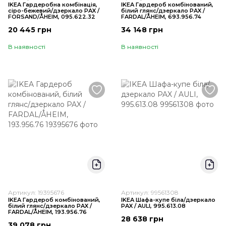
IKEA Гардеробна комбінація,
IKEA Гардероб комбінований,
сіро-бежевий/дзеркало PAX /
білий глянс/дзеркало PAX /
FORSAND/ÅHEIM, 095.622.32
FARDAL/ÅHEIM, 693.956.74
20 445 грн
34 148 грн
В наявності
В наявності
Артикул: 19395676
Артикул: 99561308
IKEA Гардероб комбінований,
IKEA Шафа-купе біла/дзеркало
білий глянс/дзеркало PAX /
PAX / AULI, 995.613.08
FARDAL/ÅHEIM, 193.956.76
28 638 грн
39 078 грн