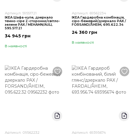
Артикул: 59551721
Артикул: 69562234
IKEA Шафа-купе, дзеркало
IKEA Гардеробна комбінація,
темно-сіре 2-стороннє/світло-
сіро-бежевий/дзеркало PAX /
зелене PAX / MEHAMN/AULI,
FORSAND/ÅHEIM, 695.622.34
595.517.21
24 360 грн
34 945 грн
В наявності
В наявності
Артикул: 09562232
Артикул: 69395674