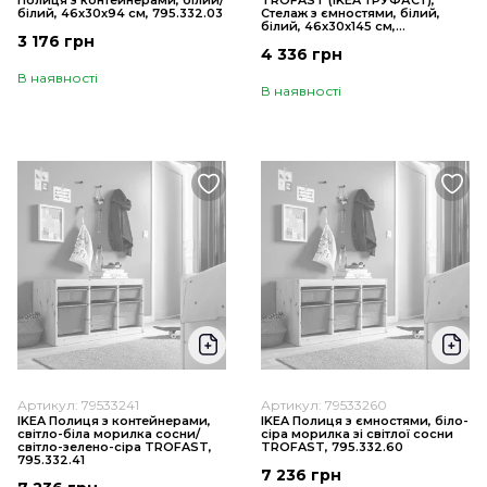
Полиця з контейнерами, білий/
TROFAST (ІKEA ТРУФАСТ),
білий, 46х30х94 см, 795.332.03
Стелаж з ємностями, білий,
білий, 46x30x145 см,
3 176 грн
992.284.76
4 336 грн
В наявності
В наявності
Артикул: 79533241
Артикул: 79533260
IKEA Полиця з контейнерами,
IKEA Полиця з ємностями, біло-
світло-біла морилка сосни/
сіра морилка зі світлої сосни
світло-зелено-сіра TROFAST,
TROFAST, 795.332.60
795.332.41
7 236 грн