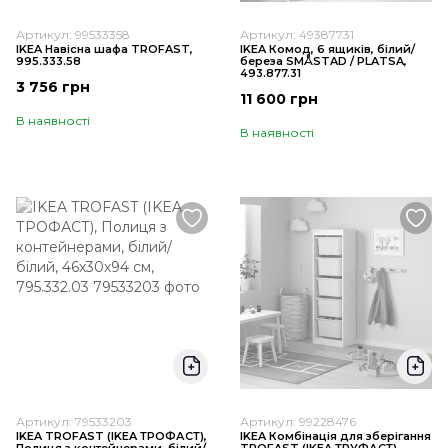
Артикул: 99533358
Артикул: 49387731
IKEA Навісна шафа TROFAST,
IKEA Комод, 6 ящиків, білий/
995.333.58
береза SMÅSTAD / PLATSA,
493.877.31
3 756 грн
11 600 грн
В наявності
В наявності
Артикул: 79533203
Артикул: 99228476
IKEA TROFAST (ІKEA ТРОФАСТ),
IKEA Комбінація для зберігання