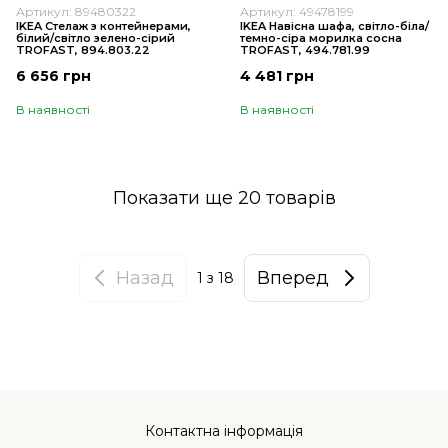
Артикул: 89480322
Артикул: 49478199
IKEA Стелаж з контейнерами,
IKEA Навісна шафа, світло-біла/
білий/світло зелено-сірий
темно-сіра морилка сосна
TROFAST, 894.803.22
TROFAST, 494.781.99
6 656 грн
4 481 грн
В наявності
В наявності
Показати ще 20 товарів
Назад
Вперед
1
з 18
Контактна інформація