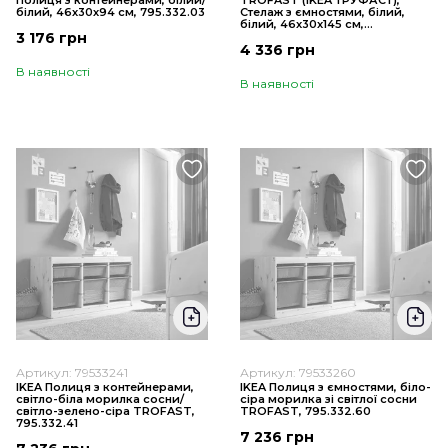
Полиця з контейнерами, білий/
TROFAST (ІKEA ТРУФАСТ),
білий, 46х30х94 см, 795.332.03
Стелаж з ємностями, білий,
білий, 46x30x145 см,
3 176 грн
992.284.76
4 336 грн
В наявності
В наявності
Артикул: 79533241
Артикул: 79533260
IKEA Полиця з контейнерами,
IKEA Полиця з ємностями, біло-
світло-біла морилка сосни/
сіра морилка зі світлої сосни
світло-зелено-сіра TROFAST,
TROFAST, 795.332.60
795.332.41
7 236 грн