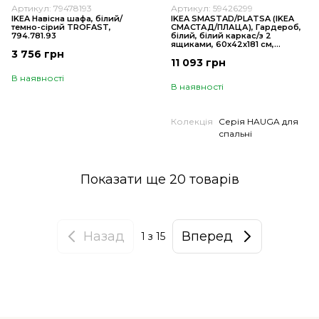
Артикул: 79478193
Артикул: 59426299
IKEA Навісна шафа, білий/
IKEA SMASTAD/PLATSA (ІKEA
темно-сірий TROFAST,
СМАСТАД/ПЛАЦА), Гардероб,
794.781.93
білий, білий каркас/з 2
ящиками, 60x42x181 см,
3 756 грн
594.262.99
11 093 грн
В наявності
В наявності
Колекція
Серія HAUGA для
спальні
Показати ще 20 товарів
Назад
Вперед
1
з 15