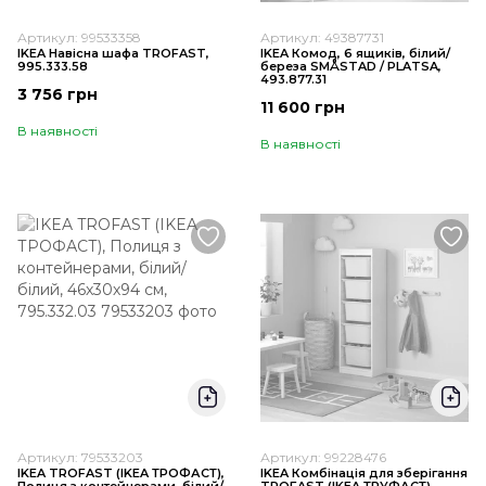
Артикул: 99533358
Артикул: 49387731
IKEA Навісна шафа TROFAST,
IKEA Комод, 6 ящиків, білий/
995.333.58
береза SMÅSTAD / PLATSA,
493.877.31
3 756 грн
11 600 грн
В наявності
В наявності
Артикул: 79533203
Артикул: 99228476
IKEA TROFAST (ІKEA ТРОФАСТ),
IKEA Комбінація для зберігання