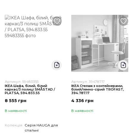
Артикул: 59483355
Артикул: 39478717
IKEA Шафа, білий, білий
IKEA Стелаж з контейнерами,
каркас/3 полиці SMÅSTAD /
білий/темно-сірий TROFAST,
PLATSA, 594.833.55
394.787.17
8 555 грн
4 336 грн
В наявності
В наявності
Колекція
Серія HAUGA для
спальні