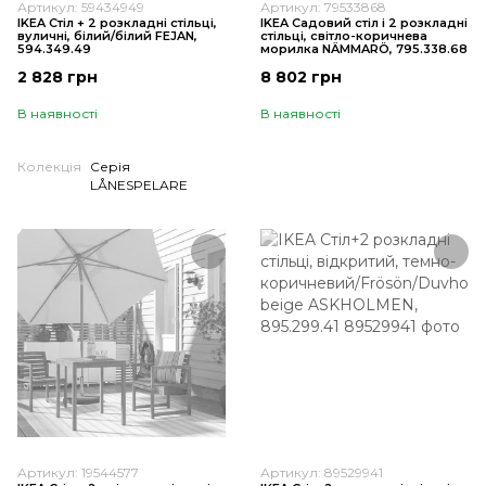
Артикул: 59434949
Артикул: 79533868
IKEA Стіл + 2 розкладні стільці,
IKEA Садовий стіл і 2 розкладні
вуличні, білий/білий FEJAN,
стільці, світло-коричнева
594.349.49
морилка NÄMMARÖ, 795.338.68
2 828 грн
8 802 грн
В наявності
В наявності
Колекція
Серія
LÅNESPELARE
Артикул: 19544577
Артикул: 89529941