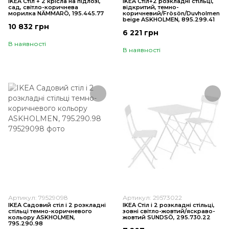
IKEA Стіл + 2 крісла на підлозі,
IKEA Стіл+2 розкладні стільці,
сад, світло-коричнева
відкритий, темно-
морилка NÄMMARÖ, 195.445.77
коричневий/Frösön/Duvholmen
beige ASKHOLMEN, 895.299.41
10 832 грн
6 221 грн
В наявності
В наявності
Артикул: 79529098
Артикул: 29573022
IKEA Садовий стіл і 2 розкладні
IKEA Стіл і 2 розкладні стільці,
стільці темно-коричневого
зовні світло-жовтий/яскраво-
кольору ASKHOLMEN,
жовтий SUNDSÖ, 295.730.22
795.290.98