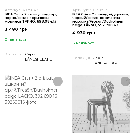
Артикул: 69898415
Артикул: 59270863
IKEA Стіл + 2 стільці, надворі,
IKEA Стіл + 2 стільці, відкритий,
чорно/світло коричнева
чорний/світло-коричнева
морилка TÄRNÖ, 698.984.15
морилка/Frösön/Duvholmen
beige TÄRNÖ, 592.708.63
3 480 грн
4 930 грн
В наявності
В наявності
Колекція
Серія
Колекція
Серія
LÅNESPELARE
LÅNESPELARE