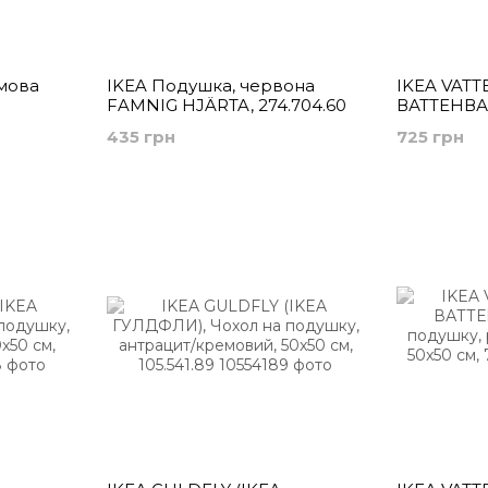
мова
IKEA Подушка, червона
IKEA VATT
FAMNIG HJÄRTA, 274.704.60
ВАТТЕНВАН
подушку, 
435 грн
725 грн
смужку, 50