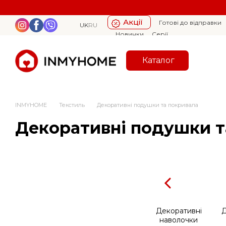
Перейти к основному контенту
Акції
Готові до відправки
UK
RU
Новинки
Серії
Каталог
INMYHOME
Текстиль
Декоративні подушки та покривала
Декоративні подушки т
Декоративні
Д
наволочки