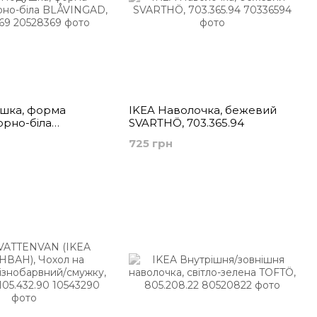
шка, форма
IKEA Наволочка, бежевий
чорно-біла
SVARTHÖ, 703.365.94
, 205.283.69
725 грн