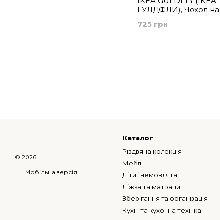
IKEA GULDFLY (ІKEA
ГУЛДФЛИ), Чохол на
подушку, кремовий/
725 грн
50x50 см, 305.541.88
Каталог
Різдвяна колекція
© 2026
Меблі
Мобільна версія
Діти і немовлята
Ліжка та матраци
Зберігання та організація
Кухні та кухонна техніка