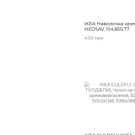
IKEA Наволочка кре
HEDSÄV, 104.855.77
435 грн