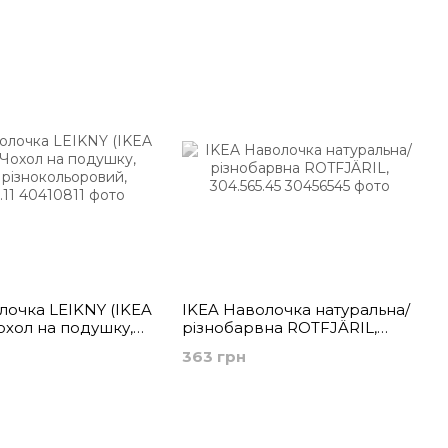
для
лочка LEIKNY (ІKEA
IKEA Наволочка натуральна/
охол на подушку,
різнобарвна ROTFJÄRIL,
ізнокольоровий,
304.565.45
363 грн