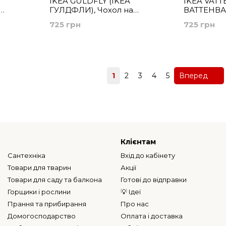
IKEA GULDFLY (ІKEA
IKEA VATT
ГУЛДФЛИ), Чохол на
ВАТТЕНВАН
жовтий,
подушку, антрацит/
подушку, 
725 грн
725 грн
кремовий, 50x50 см,
смугастий,
105.541.89
705.432.92
Назад
1
2
3
4
5
Вперед
Клієнтам
Сантехніка
Вхід до кабінету
Товари для тварин
Акції
Товари для саду та балкона
Готові до відправки
Горщики і рослини
💡 Ідеї
Прання та прибирання
Про нас
Домогосподарство
Оплата і доставка