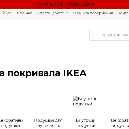
ТОТАЛЬНИЙ РОЗПРОДАЖ
💡 Ідеї
Про нас
Оплата і доставка
Обмін та повернення
Конта
а покривала IKEA
екоративні
Подушки для
Внутрішні
Декорат
подушки
вуличного
подушки
подушки