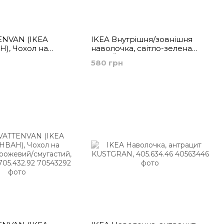
ENVAN (ІKEA
IKEA Внутрішня/зовнішня
), Чохол на
наволочка, світло-зелена
різнобарвний/
TOFTÖ, 805.208.22
580 грн
x50 см, 105.432.90