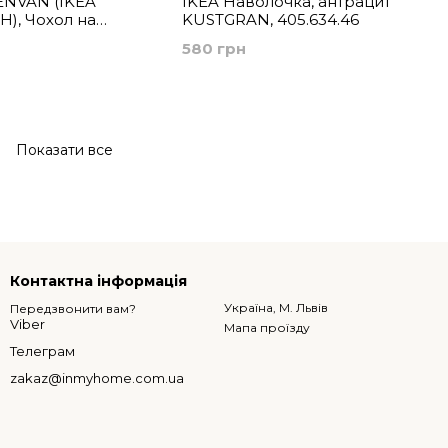
ENVAN (ІKEA
IKEA Наволочка, антрацит
), Чохол на
KUSTGRAN, 405.634.46
рожевий/
580 грн
 50x50 см,
Показати все
Контактна інформація
Україна, М. Львів
Передзвонити вам?
Viber
Мапа проїзду
Телеграм
zakaz@inmyhome.com.ua