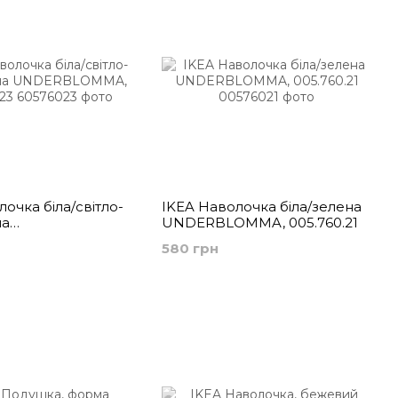
очка біла/світло-
IKEA Наволочка біла/зелена
на
UNDERBLOMMA, 005.760.21
MMA, 605.760.23
580 грн