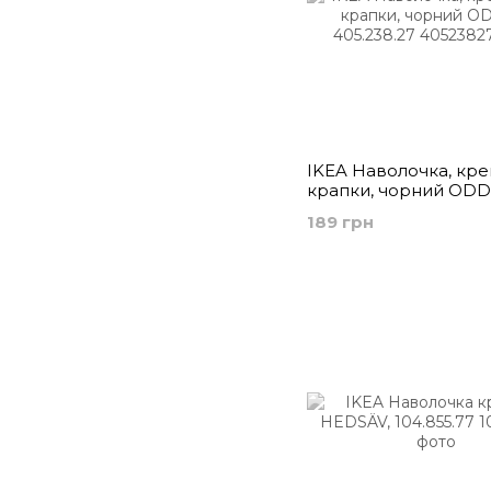
IKEA Наволочка, кр
крапки, чорний ODD
405.238.27
189 грн