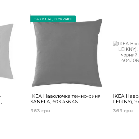
використання
ковдри 
дітей
НА СКЛАДІ В УКРАЇНІ
-
IKEA Наволочка темно-синя
IKEA Наво
,
SANELA, 603.436.46
LEIKNY), Ч
чорний, р
363 грн
363 грн
404.108.11