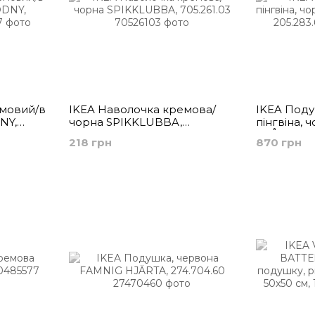
емовий/в
IKEA Наволочка кремова/
IKEA Поду
NY,
чорна SPIKKLUBBA,
пінгвіна, 
705.261.03
BLÅVINGAD
218 грн
870 грн