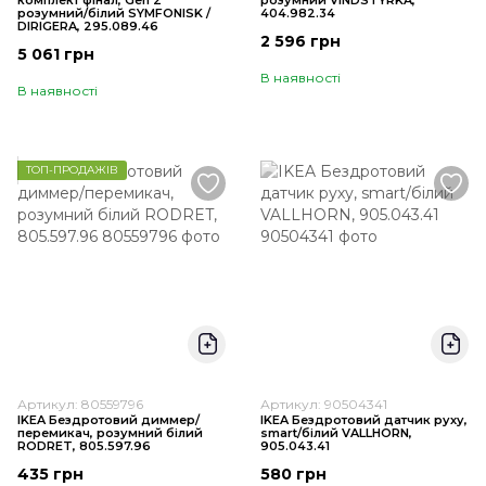
комплект фінал, Gen 2
розумний VINDSTYRKA,
розумний/білий SYMFONISK /
404.982.34
DIRIGERA, 295.089.46
2 596 грн
5 061 грн
В наявності
В наявності
ТОП-ПРОДАЖІВ
Артикул: 80559796
Артикул: 90504341
IKEA Бездротовий диммер/
IKEA Бездротовий датчик руху,
перемикач, розумний білий
smart/білий VALLHORN,
RODRET, 805.597.96
905.043.41
435 грн
580 грн