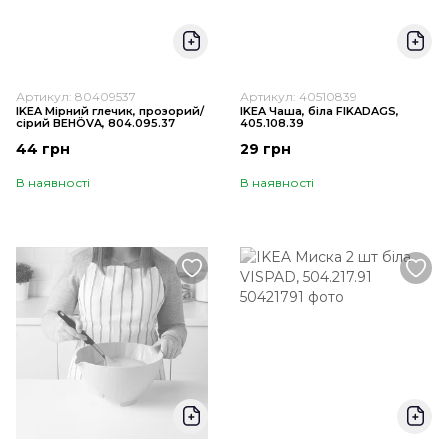
Артикул: 80409537
Артикул: 40510839
IKEA Мірний глечик, прозорий/
IKEA Чаша, біла FIKADAGS,
сірий BEHÖVA, 804.095.37
405.108.39
44 грн
29 грн
В наявності
В наявності