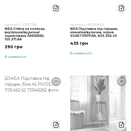
Артикул: 10537166
Артикул: 60535645
IKEA Стійка на колесах,
IKEA Підставка під горщик,
внутрішня/вулична/
кімнатна/вулична, чорна
оцинкована ÅKERBÄR,
SVARTPEPPAR, 605.356.45
105.371.66
435 грн
290 грн
В наявності
В наявності