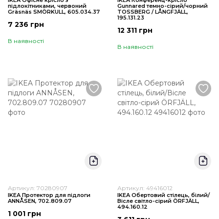
IKEA Офісне крісло з
IKEA Конференц-крісло
підлокітниками, червоний
Gunnared темно-сірий/чорний
Gräsnäs SMÖRKULL, 605.034.37
TOSSBERG / LÅNGFJÄLL,
195.131.23
7 236 грн
12 311 грн
В наявності
В наявності
Артикул: 70280907
Артикул: 49416012
IKEA Протектор для підлоги
IKEA Обертовий стілець, білий/
ANNÅSEN, 702.809.07
Вісле світло-сірий ÖRFJÄLL,
494.160.12
1 001 грн