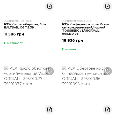
Артикул: 10511538
Артикул: 99513096
IKEA Крісло обертове, біле
IKEA Конференц-крісло Grann
BALTSAR, 105.115.38
світло-коричневий/чорний
TOSSBERG / LÅNGFJÄLL,
11 586 грн
995.130.96
18 836 грн
В наявності
В наявності