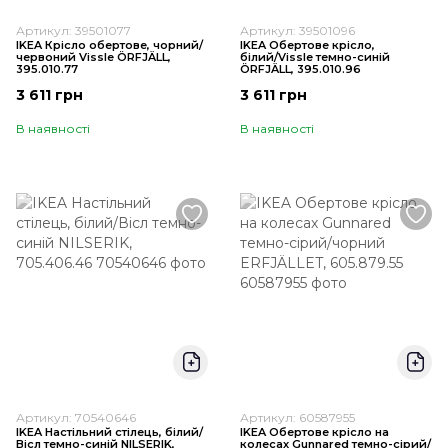
Артикул: 39501077
Артикул: 39501096
IKEA Крісло обертове, чорний/
IKEA Обертове крісло,
червоний Vissle ÖRFJÄLL,
білий/Vissle темно-синій
395.010.77
ÖRFJÄLL, 395.010.96
3 611 грн
3 611 грн
В наявності
В наявності
Артикул: 70540646
Артикул: 60587955
IKEA Настільний стілець, білий/
IKEA Обертове крісло на
Вісл темно-синій NILSERIK,
колесах Gunnared темно-сірий/