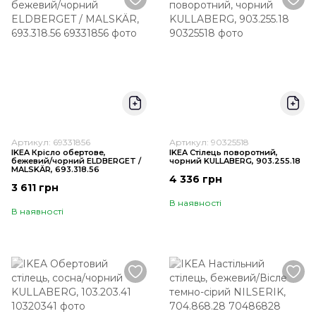
Артикул: 69331856
Артикул: 90325518
IKEA Крісло обертове,
IKEA Стілець поворотний,
бежевий/чорний ELDBERGET /
чорний KULLABERG, 903.255.18
MALSKÄR, 693.318.56
4 336 грн
3 611 грн
В наявності
В наявності