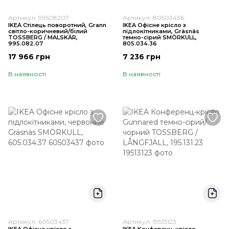
Артикул: 99508207
Артикул: 80503436
IKEA Стілець поворотний, Grann
IKEA Офісне крісло з
світло-коричневий/білий
підлокітниками, Gräsnäs
TOSSBERG / MALSKÄR,
темно-сірий SMÖRKULL,
995.082.07
805.034.36
17 966 грн
7 236 грн
В наявності
В наявності
Артикул: 60503437
Артикул: 19513123