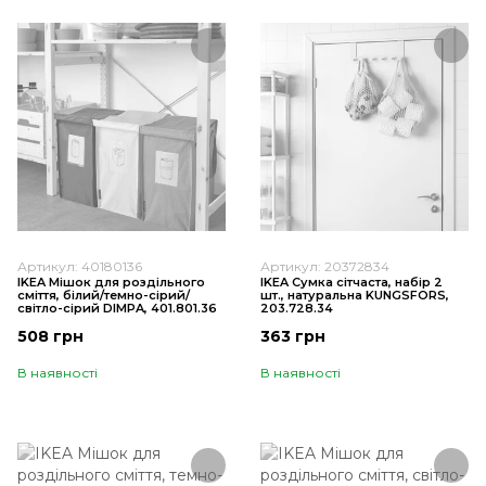
Артикул: 40180136
Артикул: 20372834
IKEA Мішок для роздільного
IKEA Сумка сітчаста, набір 2
сміття, білий/темно-сірий/
шт., натуральна KUNGSFORS,
світло-сірий DIMPA, 401.801.36
203.728.34
508 грн
363 грн
В наявності
В наявності