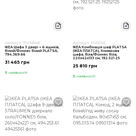
Артикул: 79436966
Артикул: 19252125
IKEA Шафа 3 двері + 6 ящиків,
IKEA Комбінація шаф PLATSA
білий/Фоннес білий PLATSA,
(ІKEA ПЛАТСА), Книжкова
794.369.66
шафа, біла/Фоннес біла,
220x42x133 см, 192.521.25
31 465 грн
25 810 грн
В наявності
В наявності