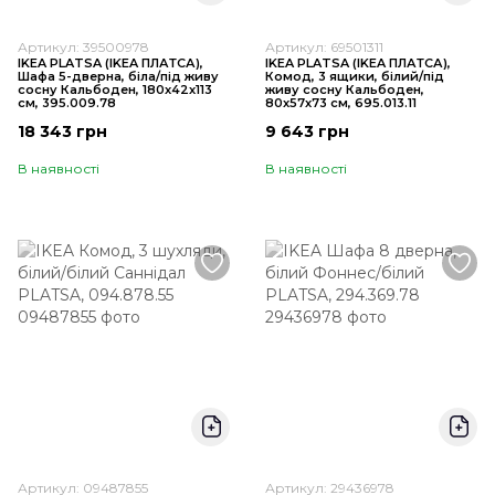
Артикул: 39500978
Артикул: 69501311
IKEA PLATSA (ІKEA ПЛАТСА),
IKEA PLATSA (ІKEA ПЛАТСА),
Шафа 5-дверна, біла/під живу
Комод, 3 ящики, білий/під
сосну Кальбоден, 180x42x113
живу сосну Кальбоден,
см, 395.009.78
80x57x73 см, 695.013.11
18 343 грн
9 643 грн
В наявності
В наявності
Артикул: 09487855
Артикул: 29436978