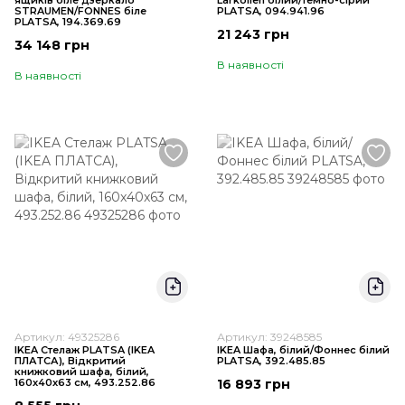
ящиків біле дзеркало
Larkollen білий/темно-сірий
STRAUMEN/FONNES біле
PLATSA, 094.941.96
PLATSA, 194.369.69
21 243 грн
34 148 грн
В наявності
В наявності
Артикул: 49325286
Артикул: 39248585
IKEA Стелаж PLATSA (ІKEA
IKEA Шафа, білий/Фоннес білий
ПЛАТСА), Відкритий
PLATSA, 392.485.85
книжковий шафа, білий,
160x40x63 см, 493.252.86
16 893 грн