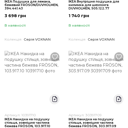
IKEA Подушка для лежака,
IKEA Внутрішня подушка для
бежевий FRÖSÖN/DUVHOLMEN,
килимка для шезлонга
394.441.43
DUVHOLMEN, 505.122.77
3 698 грн
1 740 грн
В наявності
В наявності
Колекція
Серія VOXNAN
Колекція
Серія VOXNAN
Артикул: 10391710
Артикул: 30391709
IKEA Накидка на подушку
IKEA Накидка на подушку
стільця, зовнішня частина
стільця, зовнішня частина
бежева FRÖSÖN, 103.917.10
бежева FRÖSÖN, 303.917.09