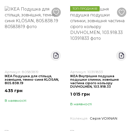
ТОП-ПРОДАЖІВ
Артикул: 80583819
Артикул: 10391833
IKEA Подушка для стільця,
IKEA Внутрішня подушка
зовнішня, темно-синя KLÖSAN,
подушки спинки, зовнішня
805.838.19
частина сірого кольору
DUVHOLMEN, 103.918.33
435 грн
1 015 грн
В наявності
В наявності
Колекція
Серія VOXNAN