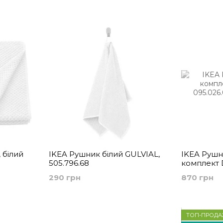
ванної
штанги
домашнь
кімнати
СПА
 білий
IKEA Рушник білий GULVIAL,
IKEA Рушн
505.796.68
комплект 
095.026.05
290 грн
870 грн
ТОП-ПРОДА