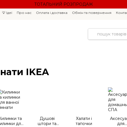
ТОТАЛЬНИЙ РОЗПРОДАЖ
💡 Ідеї
Про нас
Оплата і доставка
Обмін та повернення
Конта
мнати IKEA
Килимки та
Душові
Халати і
Аксесуа
илимки для
штори та
тапочки
для