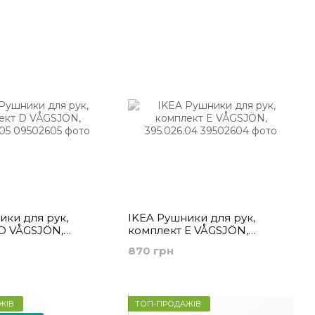
ого
ики для рук,
IKEA Рушники для рук,
D VÅGSJÖN,
комплект E VÅGSJÖN,
395.026.04
870 грн
ЖІВ
ТОП-ПРОДАЖІВ