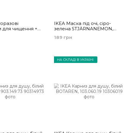
торазові
IKEA Маска під очі, сіро-
 для чищення +
зелена STJÄRNANEMON,
ий/зелений
005.401.88
189 грн
KA, 305.401.82
НА СКЛАДІ В УКРАЇНІ