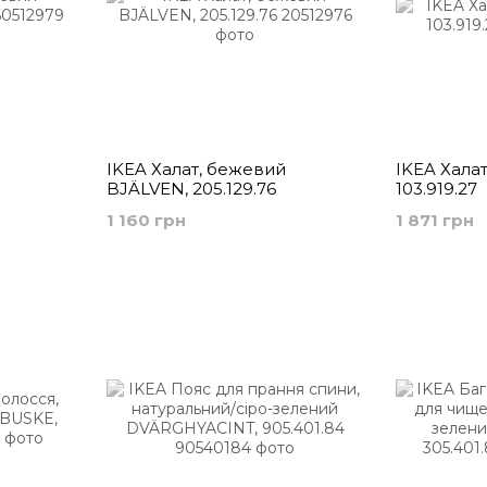
IKEA Халат, бежевий
IKEA Хала
BJÄLVEN, 205.129.76
103.919.27
1 160 грн
1 871 грн