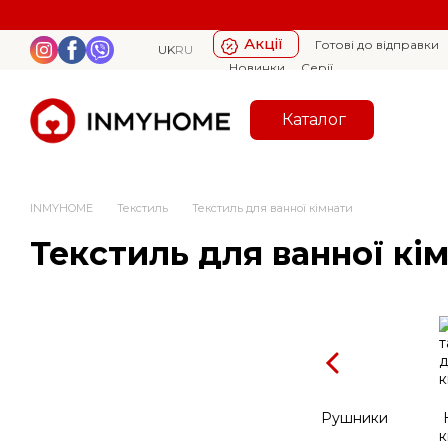
Перейти к основному контенту
Акції
Готові до відправки
UK
RU
Новинки
Серії
Каталог
INMYHOME
Текстиль
Текстиль для ванної кімнати
Текстиль для ванної кі
Рушники
к