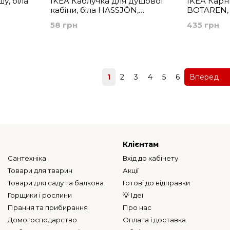
у, біла
IKEA Каблучка для душової
IKEA Карн
кабіни, біла HASSJÖN,
BOTAREN, 
004.660.08
58 грн
435 грн
Назад
1
2
3
4
5
6
Вперед
Клієнтам
Сантехніка
Вхід до кабінету
Товари для тварин
Акції
Товари для саду та балкона
Готові до відправки
Горщики і рослини
💡 Ідеї
Прання та прибирання
Про нас
Домогосподарство
Оплата і доставка