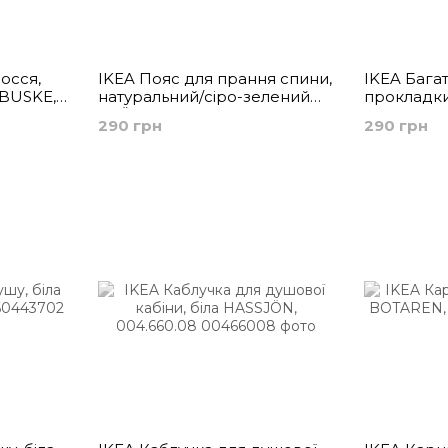
осся,
IKEA Пояс для прання спини,
IKEA Бага
BUSKE,
натуральний/сіро-зелений
прокладки
DVÄRGHYACINT, 905.401.84
пакет, біл
290 грн
290 грн
ÅKERRÄTTI