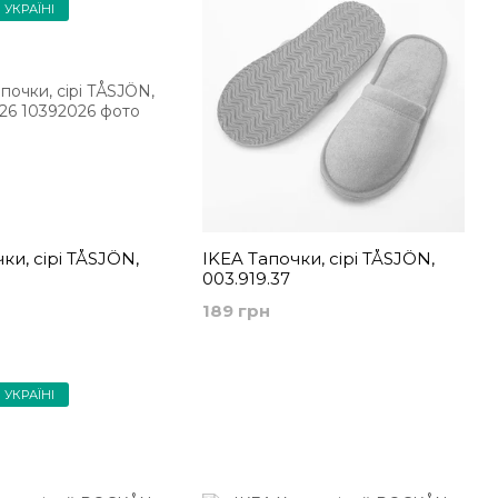
 УКРАЇНІ
ки, сірі TÅSJÖN,
IKEA Тапочки, сірі TÅSJÖN,
003.919.37
189 грн
 УКРАЇНІ