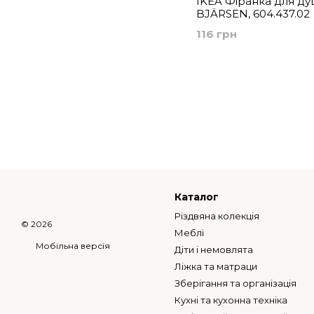
IKEA Фіранка для душ
BJÄRSEN, 604.437.02
116 грн
Каталог
Різдвяна колекція
© 2026
Меблі
Мобільна версія
Діти і немовлята
Ліжка та матраци
Зберігання та організація
Кухні та кухонна техніка