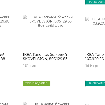
НА СКЛАДІ В
вий
IKEA Тапочки, бежевий
IKEA Тапоч
.88
SKOVELSJÖN, 805.129.83
103.920.26
131 грн
189 грн
ТОП-ПРОДАЖІВ
НА СКЛАДІ В