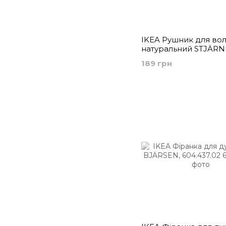
IKEA Рушник для вол
натуральний STJÄRN
505.401.81
189 грн