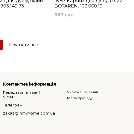
из для душу, білий
IKEA Карниз для душу, білий
903.149.73
BOTAREN, 103.060.19
363 грн
Показати все
Контактна інформація
Україна, М. Львів
Передзвонити вам?
Viber
Мапа проїзду
Телеграм
zakaz@inmyhome.com.ua