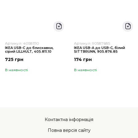
Артикул: 40581110
Артикул: 90587685
IKEA USB-C до блискавки,
IKEA USB-A до USB-C, білий
сірий LILLHULT, 405.811.10
SITTBRUNN, 905.876.85
725 грн
174 грн
В наявності
В наявності
Контактна інформація
Повна версія сайту