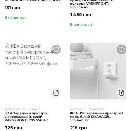
жовтий SITTBRUNN, 805.394.83
пристрій темно-синього
кольору VARMFRONT,
131 грн
105.556.45
1 450 грн
В наявності
В наявності
Артикул: 70555647
Артикул: 10544077
IKEA Зарядний пристрій
IKEA USB зарядний пристрій 1
універсальний, синій
порт, білий SMÅHAGEL,
VARMFRONT, 705.556.47
105.440.77
725 грн
218 грн