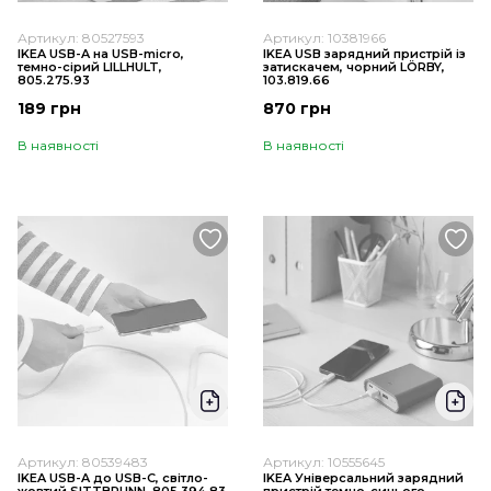
Артикул: 80527593
Артикул: 10381966
IKEA USB-A на USB-micro,
IKEA USB зарядний пристрій із
темно-сірий LILLHULT,
затискачем, чорний LÖRBY,
805.275.93
103.819.66
189 грн
870 грн
В наявності
В наявності
Артикул: 80539483
Артикул: 10555645
IKEA USB-A до USB-C, світло-
IKEA Універсальний зарядний