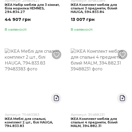
Артикул: 29483427
Артикул: 59483384
IKEA Набір меблів для 3 кімнат,
IKEA Комплект меблів для
біла морилка HEMNES,
спальні 3 предмети, білий
294.834.27
HAUGA, 594.833.84
44 907 грн
13 007 грн
В наявності
В наявності
Артикул: 79483383
Артикул: 39488231
IKEA Меблі для спальні,
IKEA Комплект меблів для
комплект 2 шт., білі HAUGA,
спальні 4 предмети, білий
794.833.83
MALM, 394.882.31