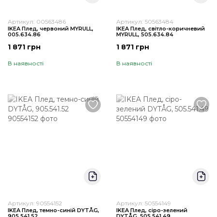
Артикул: 00563486
Артикул: 50563484
IKEA Плед, червоний MYRULL,
IKEA Плед, світло-коричневий
005.634.86
MYRULL, 505.634.84
1 871 грн
1 871 грн
В наявності
В наявності
Артикул: 90554152
Артикул: 50554149
IKEA Плед, темно-синій DYTÅG,
IKEA Плед, сіро-зелений
905.541.52
DYTÅG, 505.541.49