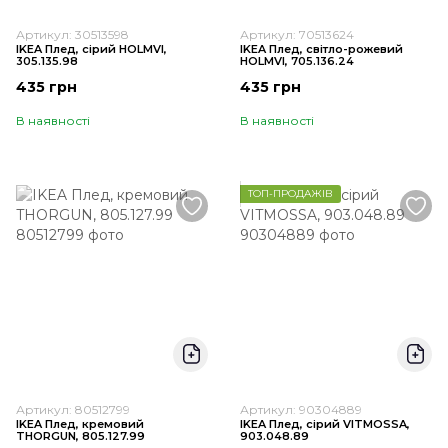
Артикул: 30513598
Артикул: 70513624
IKEA Плед, сірий HOLMVI,
IKEA Плед, світло-рожевий
305.135.98
HOLMVI, 705.136.24
435 грн
435 грн
В наявності
В наявності
ТОП-ПРОДАЖІВ
Артикул: 80512799
Артикул: 90304889
IKEA Плед, кремовий
IKEA Плед, сірий VITMOSSA,
THORGUN, 805.127.99
903.048.89