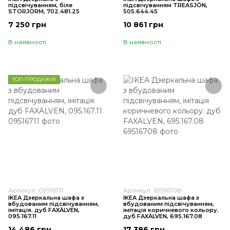
підсвічуванням, біле
підсвічуванням TREASJÖN,
STORJORM, 702.481.25
505.644.45
7 250 грн
10 861 грн
В наявності
В наявності
ТОП-ПРОДАЖІВ
Артикул: 09516711
Артикул: 69516708
IKEA Дзеркальна шафа з
IKEA Дзеркальна шафа з
вбудованим підсвічуванням,
вбудованим підсвічуванням,
імітація. дуб FAXÄLVEN,
імітація коричневого кольору.
095.167.11
дуб FAXÄLVEN, 695.167.08
14 486 грн
17 386 грн