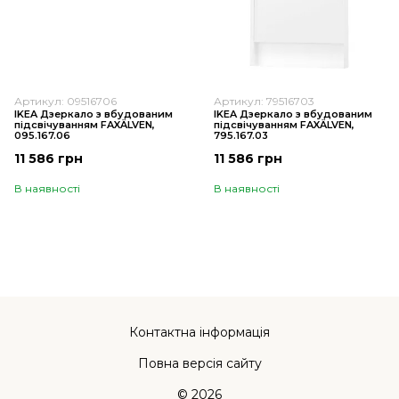
Артикул: 09516706
Артикул: 79516703
IKEA Дзеркало з вбудованим
IKEA Дзеркало з вбудованим
підсвічуванням FAXÄLVEN,
підсвічуванням FAXÄLVEN,
095.167.06
795.167.03
11 586 грн
11 586 грн
В наявності
В наявності
Контактна інформація
Повна версія сайту
© 2026