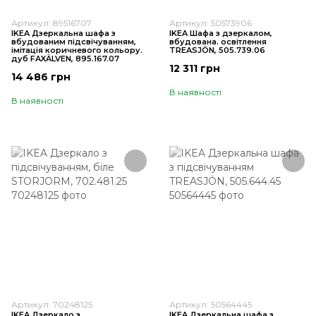
Артикул: 89516707
Артикул: 50573906
IKEA Дзеркальна шафа з
IKEA Шафа з дзеркалом,
вбудованим підсвічуванням,
вбудована. освітлення
імітація коричневого кольору.
TREASJÖN, 505.739.06
дуб FAXÄLVEN, 895.167.07
12 311 грн
14 486 грн
В наявності
В наявності
Артикул: 70248125
Артикул: 50564445
IKEA Дзеркало з
IKEA Дзеркальна шафа з