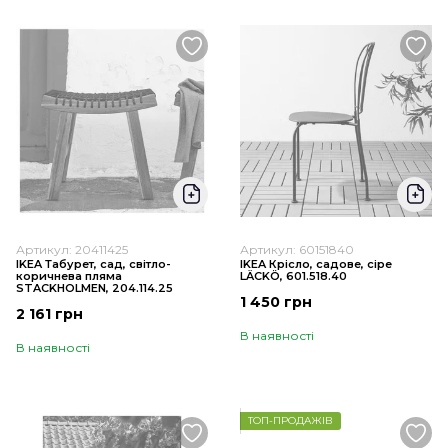
Артикул: 20411425
Артикул: 60151840
IKEA Табурет, сад, світло-
IKEA Крісло, садове, сіре
коричнева пляма
LÄCKÖ, 601.518.40
STACKHOLMEN, 204.114.25
1 450 грн
2 161 грн
В наявності
В наявності
ТОП-ПРОДАЖІВ