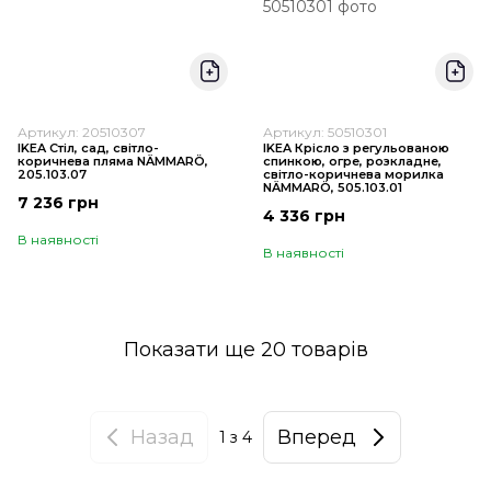
Артикул: 20510307
Артикул: 50510301
IKEA Стіл, сад, світло-
IKEA Крісло з регульованою
коричнева пляма NÄMMARÖ,
спинкою, огре, розкладне,
205.103.07
світло-коричнева морилка
NÄMMARÖ, 505.103.01
7 236 грн
4 336 грн
В наявності
В наявності
Показати ще 20 товарів
Назад
Вперед
1
з 4