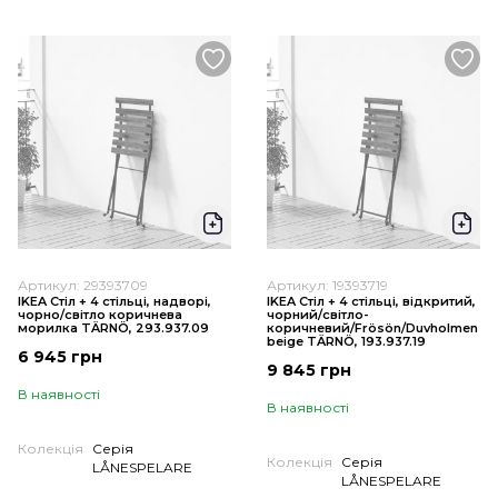
Артикул: 29393709
Артикул: 19393719
IKEA Стіл + 4 стільці, надворі,
IKEA Стіл + 4 стільці, відкритий,
чорно/світло коричнева
чорний/світло-
морилка TÄRNÖ, 293.937.09
коричневий/Frösön/Duvholmen
beige TÄRNÖ, 193.937.19
6 945 грн
9 845 грн
В наявності
В наявності
Колекція
Серія
Колекція
Серія
LÅNESPELARE
LÅNESPELARE