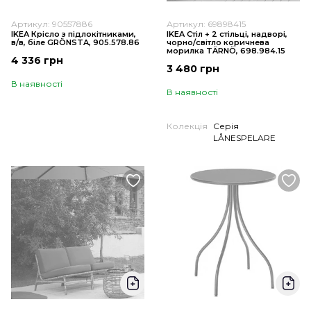
Артикул: 90557886
Артикул: 69898415
IKEA Крісло з підлокітниками,
IKEA Стіл + 2 стільці, надворі,
в/в, біле GRÖNSTA, 905.578.86
чорно/світло коричнева
морилка TÄRNÖ, 698.984.15
4 336 грн
3 480 грн
В наявності
В наявності
Колекція
Серія
LÅNESPELARE