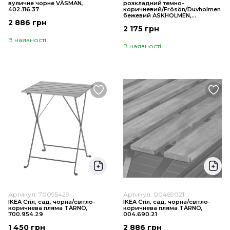
вуличне чорне VÄSMAN,
розкладний темно-
402.116.37
коричневий/Frösön/Duvholmen
бежевий ASKHOLMEN,
2 886 грн
195.292.18
2 175 грн
В наявності
В наявності
Артикул: 70095429
Артикул: 00469021
IKEA Стіл, сад, чорна/світло-
IKEA Стіл, сад, чорна/світло-
коричнева пляма TÄRNÖ,
коричнева пляма TÄRNÖ,
700.954.29
004.690.21
1 450 грн
2 886 грн