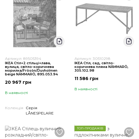
Артикул: 89505394
Артикул: 30510298
IKEA Стіл+2 стільці+лава,
IKEA Стіл, сад, світло-
вулиця, світло-коричнева
коричнева пляма NÄMMARÖ,
морилка/Frösön/Duvholmen
305.102.98
beige NÄMMARÖ, 895.053.94
11 586 грн
20 967 грн
В наявності
В наявності
Колекція
Серія
LÅNESPELARE
ТОП-ПРОДАЖІВ