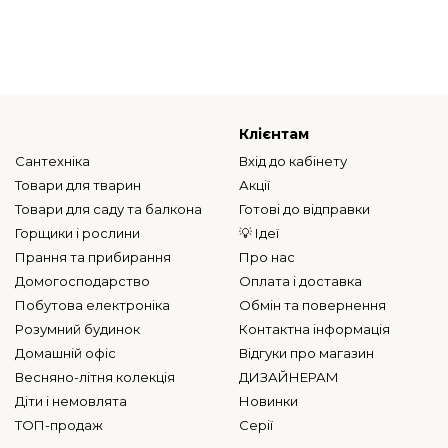
Клієнтам
Сантехніка
Вхід до кабінету
Товари для тварин
Акції
Товари для саду та балкона
Готові до відправки
Горщики і рослини
💡 Ідеї
Прання та прибирання
Про нас
Домогосподарство
Оплата і доставка
Побутова електроніка
Обмін та повернення
Розумний будинок
Контактна інформація
Домашній офіс
Відгуки про магазин
Весняно-літня колекція
ДИЗАЙНЕРАМ
Діти і немовлята
Новинки
ТОП-продаж
Серії