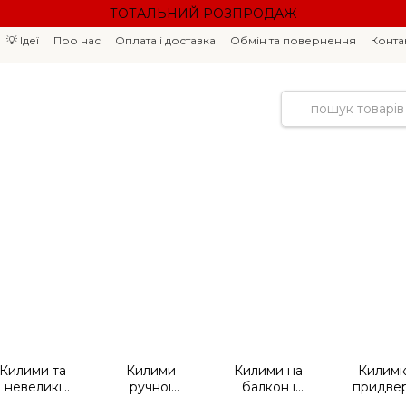
ТОТАЛЬНИЙ РОЗПРОДАЖ
💡 Ідеї
Про нас
Оплата і доставка
Обмін та повернення
Конта
Килими та
Килими
Килими на
Килим
невеликі
ручної
балкон і
придвер
килими
роботи
терасу