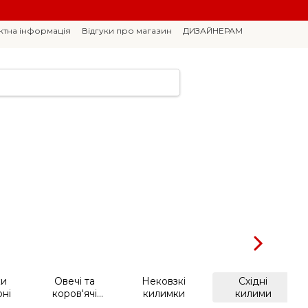
ктна інформація
Відгуки про магазин
ДИЗАЙНЕРАМ
ки
Овечі та
Нековзкі
Східні
ні
коров'ячі
килимки
килими
шкури