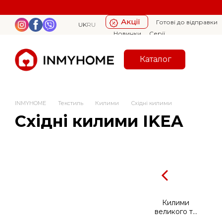
Перейти к основному контенту
Акції
Готові до відправки
UK
RU
Новинки
Серії
Каталог
INMYHOME
Текстиль
Килими
Східні килими
Східні килими IKEA
Килими
великого та
середнього