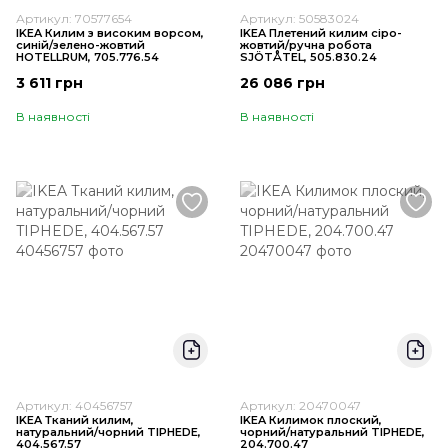
Артикул: 70577654
Артикул: 50583024
IKEA Килим з високим ворсом,
IKEA Плетений килим сіро-
синій/зелено-жовтий
жовтий/ручна робота
HOTELLRUM, 705.776.54
SJÖTÅTEL, 505.830.24
3 611 грн
26 086 грн
В наявності
В наявності
Артикул: 40456757
Артикул: 20470047
IKEA Тканий килим,
IKEA Килимок плоский,
натуральний/чорний TIPHEDE,
чорний/натуральний TIPHEDE,
404.567.57
204.700.47