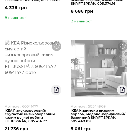
зелений KLASSRUM, 005.558.63
бежево-зелений/темно-синій
SKRIFTSPRÅK, 005.374.16
4 336 грн
8 686 грн
В наявності
В наявності
Артикул: 60541477
Артикул: 50544909
IKEA Різнокольоровий/
IKEA Килимок з низьким
смугастий низьковорсовий
ворсом, медово-коричневий/
килим ручної роботи
блакитний SKRIFTSPRÅK,
ELLJUSSPÅR, 605.414.77
505.449.09
21 736 грн
5 061 грн