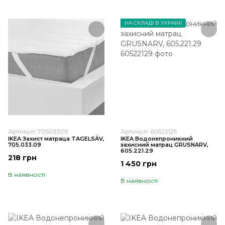
НА СКЛАДІ В УКРАЇНІ
Артикул: 70503309
Артикул: 60522129
IKEA Захист матраца TAGELSÄV,
IKEA Водонепроникний
705.033.09
захисний матрац GRUSNARV,
605.221.29
218 грн
1 450 грн
В наявності
В наявності