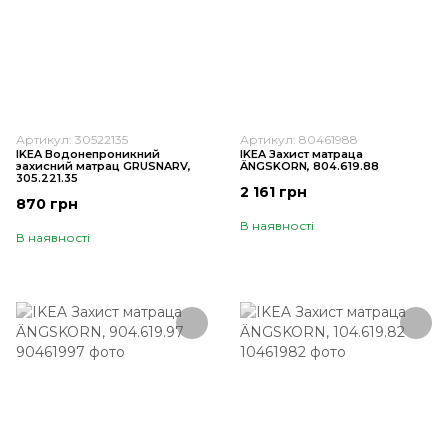
Артикул: 30522135
Артикул: 80461988
IKEA Водонепроникний
IKEA Захист матраца
захисний матрац GRUSNARV,
ÄNGSKORN, 804.619.88
305.221.35
2 161 грн
870 грн
В наявності
В наявності