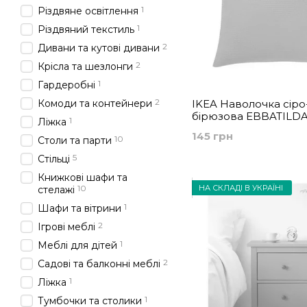
1
Різдвяне освітлення
1
Різдвяний текстиль
2
Дивани та кутові дивани
2
Крісла та шезлонги
1
Гардеробні
2
Комоди та контейнери
IKEA Наволочка сіро
бірюзова EBBATILDA
1
Ліжка
004.930.16
145 грн
10
Столи та парти
5
Стільці
Книжкові шафи та
НА СКЛАДІ В УКРАЇНІ
10
стелажі
1
Шафи та вітрини
2
Ігрові меблі
1
Меблі для дітей
2
Садові та балконні меблі
1
Ліжка
1
Тумбочки та столики