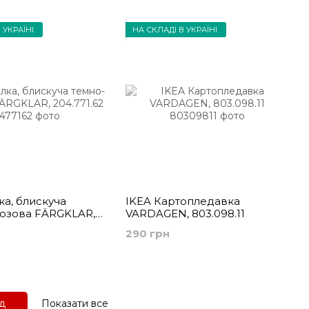
 УКРАЇНІ
НА СКЛАДІ В УКРАЇНІ
ка, блискуча
IKEA Картопледавка
юзова FÄRGKLAR,
VARDAGEN, 803.098.11
290 грн
ед
Показати все