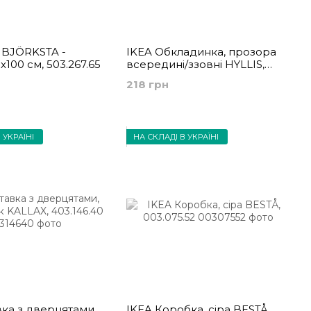
 BJÖRKSTA -
IKEA Обкладинка, прозора
х100 см, 503.267.65
всередині/ззовні HYLLIS,
804.302.04
218 грн
 УКРАЇНІ
НА СКЛАДІ В УКРАЇНІ
вка з дверцятами,
IKEA Коробка, сіра BESTÅ,