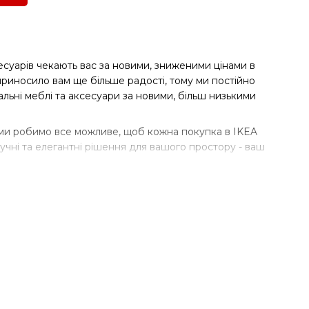
есуарів чекають вас за новими, зниженими цінами в
приносило вам ще більше радості, тому ми постійно
льні меблі та аксесуари за новими, більш низькими
 ми робимо все можливе, щоб кожна покупка в IKEA
чні та елегантні рішення для вашого простору - ваш