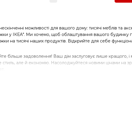
ескінченні можливості для вашого дому: тисячі меблів та акс
нижки у ІКЕА". Ми хочемо, щоб облаштування вашого будинку 
жки на тисячі наших продуктів. Відкрийте для себе функціона
йте більше задоволення! Ваш дім заслуговує лише кращого, і
 стиль, але й економію. Насолоджуйтеся новими цінами на зру
ет.