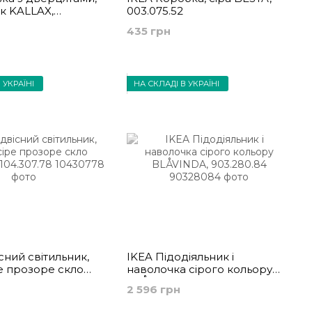
ск KALLAX,
003.075.52
435 грн
 УКРАЇНІ
НА СКЛАДІ В УКРАЇНІ
сний світильник,
IKEA Підодіяльник і
ре прозоре скло
наволочка сірого кольору
104.307.78
BLÅVINDA, 903.280.84
2 596 грн