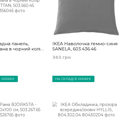
адна панель,
IKEA Наволочка темно-синя
на в чорний колір
SANELA, 603.436.46
, 503.560.45
363 грн
 УКРАЇНІ
НА СКЛАДІ В УКРАЇНІ