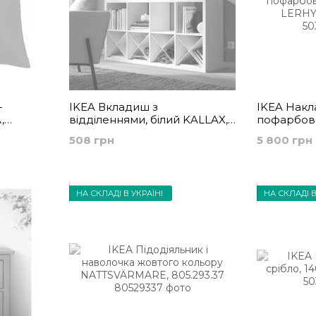
-
IKEA Вкладиш з
IKEA Накл
,
відділеннями, білий KALLAX,
пофарбова
904.956.95
LERHYTTAN
508 грн
5 800 грн
НА СКЛАДІ В УКРАЇНІ
НА СКЛАДІ В