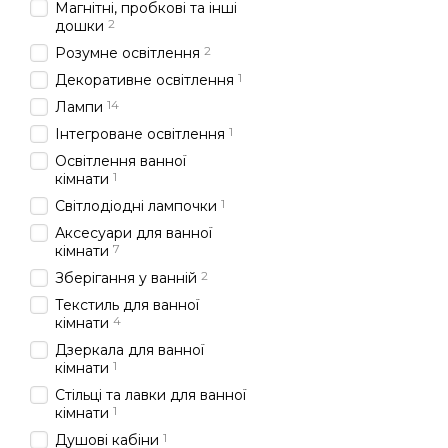
Магнітні, пробкові та інші
2
дошки
2
Розумне освітлення
1
Декоративне освітлення
14
Лампи
1
Інтегроване освітлення
Освітлення ванної
1
кімнати
1
Світлодіодні лампочки
Аксесуари для ванної
7
кімнати
2
Зберігання у ванній
Текстиль для ванної
4
кімнати
Дзеркала для ванної
1
кімнати
Стільці та лавки для ванної
1
кімнати
1
Душові кабіни