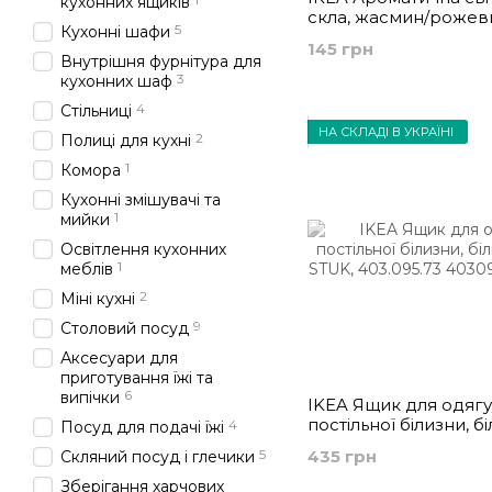
кухонних ящиків
скла, жасмин/рожев
5
Кухонні шафи
LUGNARE, 305.023.83
145 грн
Внутрішня фурнітура для
3
кухонних шаф
4
Стільниці
НА СКЛАДІ В УКРАЇНІ
2
Полиці для кухні
1
Комора
Кухонні змішувачі та
1
мийки
Освітлення кухонних
1
меблів
2
Міні кухні
9
Столовий посуд
Аксесуари для
приготування їжі та
6
випічки
IKEA Ящик для одягу
постільної білизни, бі
4
Посуд для подачі їжі
сірий STUK, 403.095.
5
435 грн
Скляний посуд і глечики
Зберігання харчових