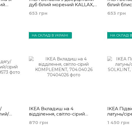
ий
дуб білий морений KALLAX,
білий бли
303.245.07
403.146.40
653 грн
653 грн
НА СКЛАДІ В УКРАЇНІ
НА СКЛАДІ В
/
IKEA Вкладиш на 4
IKEA Підві
лий/
відділення, світло-сірий
латунь/сі
73
KOMPLEMENT, 704.040.26
SOLKLINT, 
870 грн
1 450 грн