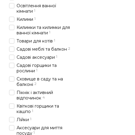
Освітлення ванної
1
кімнати
1
Килими
Килимки та килимки для
1
ванної кімнати
1
Товари для котів
2
Садові меблі та балкон
1
Садові аксесуари
Садові горщики та
1
рослини
Сховище в саду та на
2
балконі
Пікнік і активний
4
відпочинок
Квіткові горщики та
1
кашпо
1
Лійки
Аксесуари для миття
1
посуду