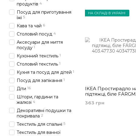
4
продуктів
Посуд для приготування
НА СКЛАДІ В УКРАЇНІ
5
їжі
6
Кава та чай
4
Столовий посуд
Аксесуари для миття
1
посуду
1
Кухонний текстиль
1
Столовий текстиль
1
Кухня та посуд для дітей
1
Посуд для запікання
16
IKEA Простирадло н
Діти
підтяжці, біле FÄRG
Штори, гардини та
403.477.30
4
жалюзі
363 грн
Декоративні подушки та
2
покривала
5
Текстиль для спальні
Текстиль для ванної