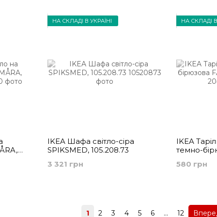
НА СКЛАДІ В УКРАЇНІ
НА СКЛАДІ В
а
IKEA Шафа світло-сіра
IKEA Таріл
MÅRA,
SPIKSMED, 105.208.73
темно-бір
204.771.62
3 321 грн
580 грн
Назад
1
2
3
4
5
6
...
12
Впер