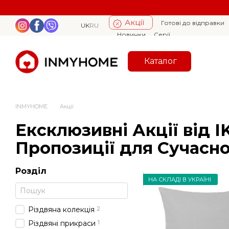
Перейти к основному контенту
Акції
Готові до відправки
UK
RU
Новинки
Серії
Каталог
INMYHOME
Акції
Ексклюзивні Акції від I
Пропозиції для Сучасно
Розділ
НА СКЛАДІ В УКРАЇНІ
2
Різдвяна колекція
1
Різдвяні прикраси