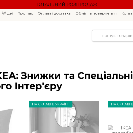
ТОТАЛЬНИЙ РОЗПРОДАЖ
💡 Ідеї
Про нас
Оплата і доставка
Обмін та повернення
Конта
KEA: Знижки та Спеціальні
го Інтер'єру
НА СКЛАДІ В УКРАЇНІ
НА СКЛАДІ В