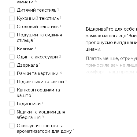
4
кімнати
1
Дитячий текстиль
1
Кухонний текстиль
1
Столовий текстиль
Відкривайте для себе н
Подушки та сидіння
рамках нашої акції "З
1
стільців
пропонуємо вигідні зни
1
Килими
цінами.
2
Одяг та аксесуари
Платіть менше, отриму
1
Дзеркала
приносила вам не лише
комфорт - наш пріорит
4
Рамки та картинки
2
Підсвічники та свічки
Квіткові горщики та
1
кашпо
1
Годинники
Ящики та кошики для
9
зберігання
Освіжувачі повітря та
1
ароматизатори для дому