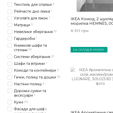
5
Текстиль для спальні
1
Рейчасте дно ліжка
1
Узголів'я для ліжок
IKEA Комод, 2 шухляд
морилка HEMNES, 00
3
Матраци
6 511 грн
31
Невелике зберігання
1
Гардеробні
Книжкові шафи та
10
стелажі
НА СКЛАДІ В УКРАЇНІ
21
Системи зберігання
1
Шафи та вітрини
2
Комоди та контейнери
10
Гачки, полиці та дошки
2
Настінні полиці
Дорожні сумки та
1
аксесуари
24
Кухні
Фасади для шаф і
IKEA Ароматична свіч
1