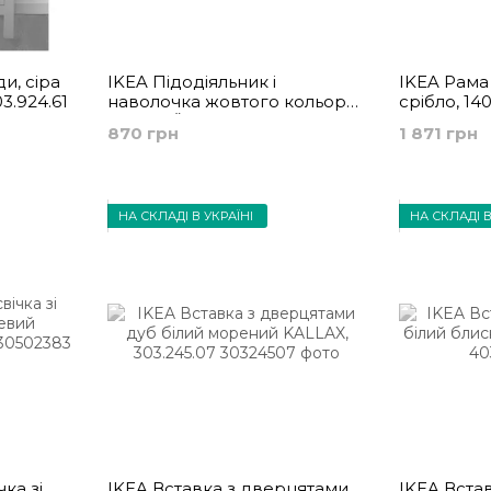
и, сіра
IKEA Підодіяльник і
IKEA Рама
3.924.61
наволочка жовтого кольору
срібло, 140
NATTSVÄRMARE, 805.293.37
870 грн
1 871 грн
НА СКЛАДІ В УКРАЇНІ
НА СКЛАДІ В
ка зі
IKEA Вставка з дверцятами
IKEA Вста