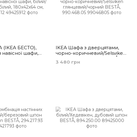
A (ІKEA БЕСТО),
IKEA Шафа з дверцятами,
 навісної шафи,
чорно-коричневий/Selsviken
ікен, білий,
глянцевий/чорний BESTÅ,
3 480 грн
см, 494.259.12
990.468.05