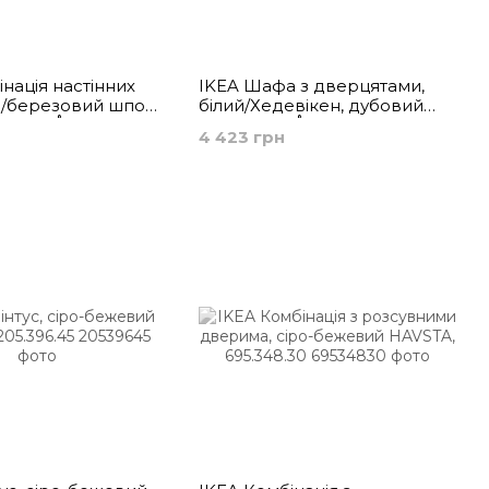
нація настінних
IKEA Шафа з дверцятами,
й/березовий шпон
білий/Хедевікен, дубовий
n BESTÅ, 294.217.93
шпон BESTÅ, 894.250.00
н
4 423 грн