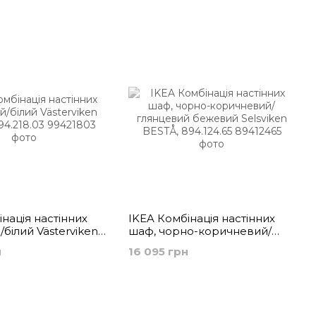
нація настінних
IKEA Комбінація настінних
/білий Västerviken
шаф, чорно-коричневий/
.218.03
глянцевий бежевий
н
16 095 грн
Selsviken BESTÅ, 894.124.65