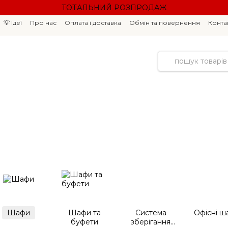
ТОТАЛЬНИЙ РОЗПРОДАЖ
💡 Ідеї
Про нас
Оплата і доставка
Обмін та повернення
Конта
Шафи
Шафи та
Система
Офісні ш
буфети
зберігання