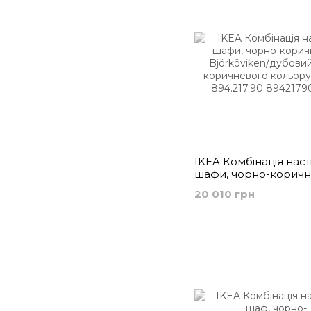
IKEA Комбінація наст
шафи, чорно-корич
Björköviken/дубовий
20 010 грн
коричневого кольор
894.217.90