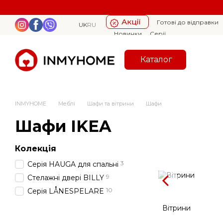
Перейти к основному контенту
Акції
Готові до відправки
UK
RU
Новинки
Серії
Каталог
INMYHOME
Меблі
Шафи та вітрини
Шафи
Шафи IKEA
Колекція
3
Серія HAUGA для спальні
9
Стелажні двері BILLY
10
Серія LÅNESPELARE
Вітрини