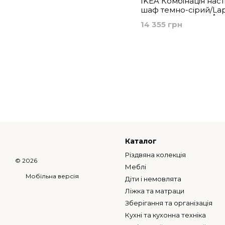
IKEA Комбінація наст
шаф темно-сірий/La
темно-сірий BESTÅ, 9
14 355 грн
Каталог
Різдвяна колекція
© 2026
Меблі
Мобільна версія
Діти і немовлята
Ліжка та матраци
Зберігання та організація
Кухні та кухонна техніка