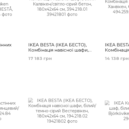
інних
IKEA BESTA (ІKEA БЕСТО),
IKEA BEST
Комбінація навісної шафи,
Комбінація
n
білий Калвікен/світло-сірий
білий/Ханв
17 183 грн
14 138 грн
ESTÅ,
бетон, 180x42x64 см,
180x42x64 
394.218.01