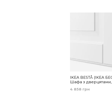
IKEA BESTÅ (ІKEA БЕ
Шафа з дверцятами, 
Смевікен білий, 60x2
4 858 грн
194.249.71