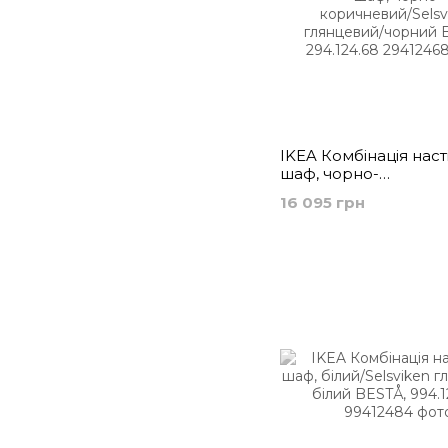
IKEA Комбінація наст
шаф, чорно-
коричневий/Selsvike
16 095 грн
глянцевий/чорний B
294.124.68