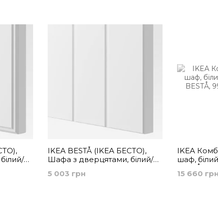
для вітальні
СТО),
IKEA BESTÅ (ІKEA БЕСТО),
IKEA Комбі
білий/
Шафа з дверцятами, білий/
шаф, білий
2x64 см,
Суттервікен білий, 60x42x64
BESTÅ, 994
5 003 грн
15 660 гр
см, 294.250.03