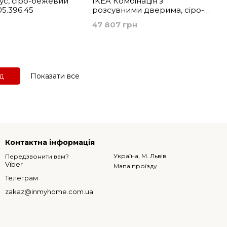
тус, сіро-бежевий
IKEA Комбінація з
5.396.45
розсувними дверима, сіро-
бежевий HAVSTA, 695.348.30
47 807 грн
ед
Показати все
Контактна інформація
Україна, М. Львів
Передзвонити вам?
Viber
Мапа проїзду
Телеграм
zakaz@inmyhome.com.ua