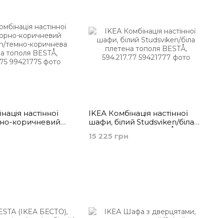
нація настінної
IKEA Комбінація настінної
рно-коричневий
шафи, білий Studsviken/біла
n/темно-коричнева
плетена тополя BESTÅ,
н
15 225 грн
ополя BESTÅ,
594.217.77