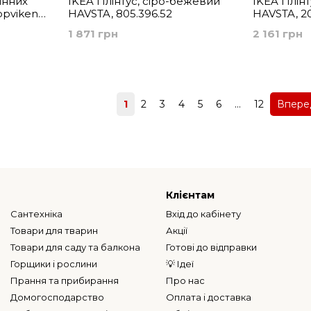
інних
IKEA Плінтус, сіро-бежевий
IKEA Плін
ppviken
HAVSTA, 805.396.52
HAVSTA, 20
95.081.13
1 871 грн
2 161 грн
Назад
1
2
3
4
5
6
...
12
Впер
Клієнтам
Сантехніка
Вхід до кабінету
Товари для тварин
Акції
Товари для саду та балкона
Готові до відправки
Горщики і рослини
💡 Ідеї
Прання та прибирання
Про нас
Домогосподарство
Оплата і доставка