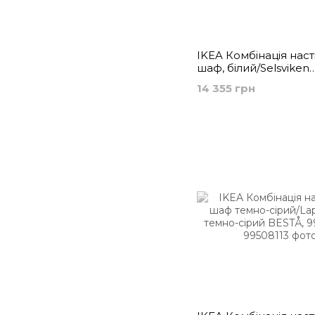
IKEA Комбінація наст
шаф, білий/Selsviken
глянцевий/білий BES
14 355 грн
994.124.84