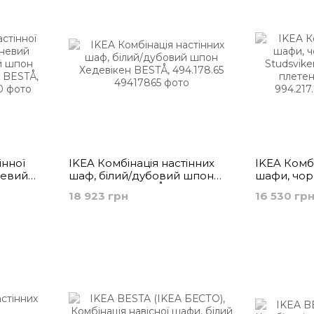
інної
IKEA Комбінація настінних
IKEA Комбі
невий
шаф, білий/дубовий шпон
шафи, чо
 шпон
Хедевікен BESTÅ, 494.178.65
Studsvike
18 923 грн
16 530 гр
у BESTÅ,
плетена т
994.217.75