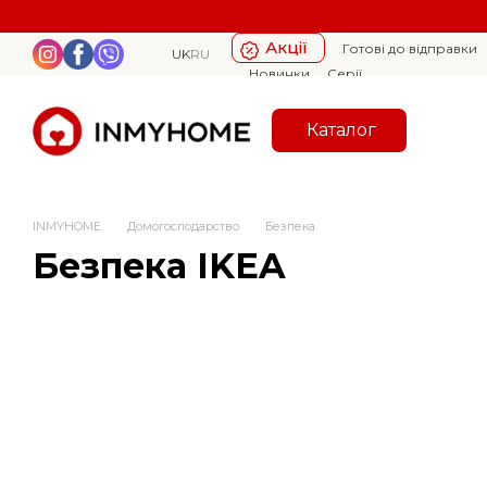
Перейти к основному контенту
Акції
Готові до відправки
UK
RU
Новинки
Серії
Каталог
INMYHOME
Домогосподарство
Безпека
Безпека IKEA