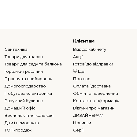
Клієнтам
Сантехніка
Вхід до кабінету
Товари для тварин
Акції
Товари для саду та балкона
Готові до відправки
Горщики і рослини
💡 Ідеї
Прання та прибирання
Про нас
Домогосподарство
Оплата і доставка
Побутова електроніка
Обмін та повернення
Розумний будинок
Контактна інформація
Домашній офіс
Відгуки про магазин
Весняно-літня колекція
ДИЗАЙНЕРАМ
Діти і немовлята
Новинки
ТОП-продаж
Серії