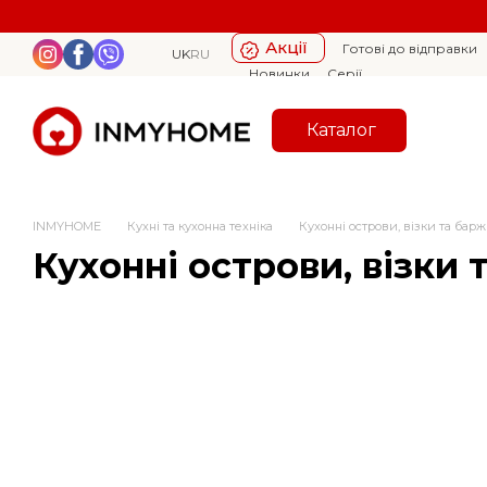
Перейти к основному контенту
Акції
Готові до відправки
UK
RU
Новинки
Серії
Каталог
INMYHOME
Кухні та кухонна техніка
Кухонні острови, візки та барж
Кухонні острови, візки 