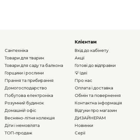
Клієнтам
Сантехніка
Вхід до кабінету
Товари для тварин
Акції
Товари для саду та балкона
Готові до відправки
Горщики і рослини
💡 Ідеї
Прання та прибирання
Про нас
Домогосподарство
Оплата і доставка
Побутова електроніка
Обмін та повернення
Розумний будинок
Контактна інформація
Домашній офіс
Відгуки про магазин
Весняно-літня колекція
ДИЗАЙНЕРАМ
Діти і немовлята
Новинки
ТОП-продаж
Серії