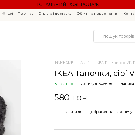
ТОТАЛЬНИЙ РОЗПРОДАЖ
💡 Ідеї
Про нас
Оплата і доставка
Обмін та повернення
Конта
INMYHOME
Акції
IKEA Тапочки, сірі VINT
IKEA Тапочки, сірі 
В наявності
Артикул: 50560819
Написат
580 грн
%
Увійти
для відображення накопичув